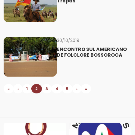
Tropas
30/10/2019
ENCONTRO SUL AMERICANO
DE FOLCLORE BOSSOROCA
«
‹
1
2
3
4
5
›
»