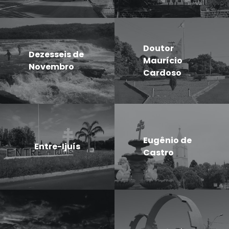
Doutor
Dezesseis de
Maurício
Novembro
Cardoso
Eugênio de
Entre-Ijuís
Castro