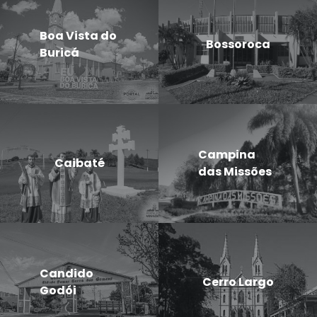
Boa Vista do
Bossoroca
Buricá
Campina
Caibaté
das Missões
Candido
Cerro Largo
Godói