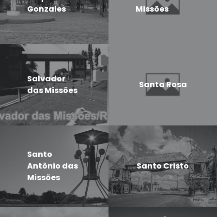
Gonzales
Missões
Salvador
Santa Rosa
das Missões
Santo
Antônio das
Santo Cristo
Missões