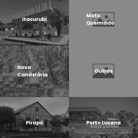
Mato
Itacurubi
Queimado
Nova
Outros
Candelária
Pirapó
Porto Lucena