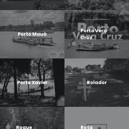
Porto Vera
Porto Mauá
Cruz
Porto Xavier
Rolador
Roque
Rota