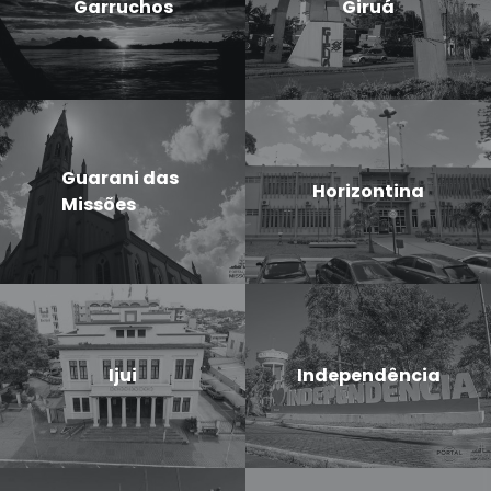
Garruchos
Giruá
Guarani das
Horizontina
Missões
Ijui
Independência