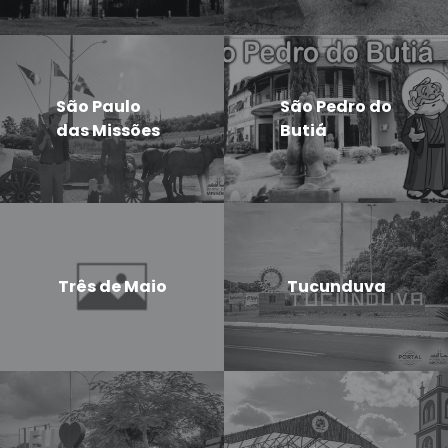
São Paulo
São Pedro do
das Missões
Butiá
Três de Maio
Tucunduva