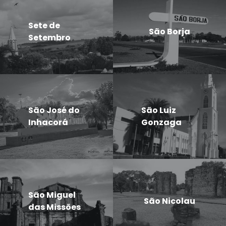
Sete de
São Borja
Setembro
São José do
São Luiz
Inhacorá
Gonzaga
São Miguel
São Nicolau
das Missões