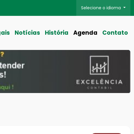
Selecione o idioma
gais
Notícias
História
Agenda
Contato