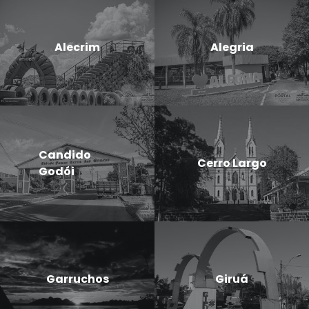
Alecrim
Alegria
Candido
Cerro Largo
Godói
Garruchos
Giruá