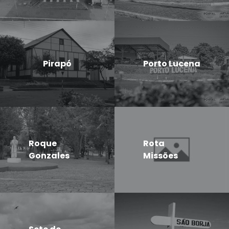
Pirapó
Porto Lucena
Roque
Rota
Gonzales
Missões