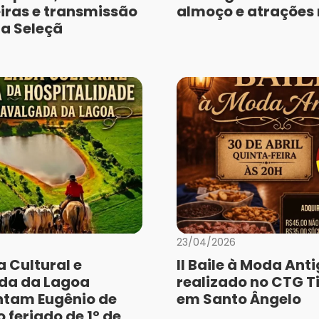
iras e transmissão
almoço e atrações
da Seleçã
23/04/2026
 Cultural e
II Baile à Moda Ant
da da Lagoa
realizado no CTG Ti
tam Eugênio de
em Santo Ângelo
 feriado de 1º de