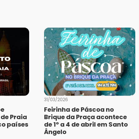
31/03/2026
be
Feirinha de Páscoa no
 de Praia
Brique da Praça acontece
co países
de 1º a 4 de abril em Santo
Ângelo