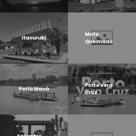
Mato
Itacurubi
Queimado
Porto Vera
Porto Mauá
Cruz