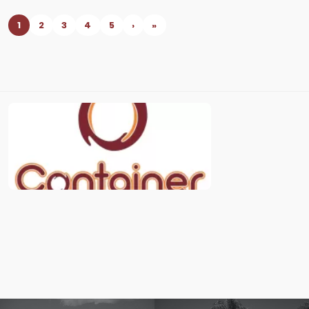
1
2
3
4
5
›
»