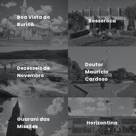
Boa Vista do
Bossoroca
Buricá
Doutor
Dezesseis de
Maurício
Novembro
Cardoso
Guarani das
Horizontina
Missões