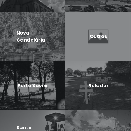
Nova
Outros
Candelária
Porto Xavier
Rolador
Santo