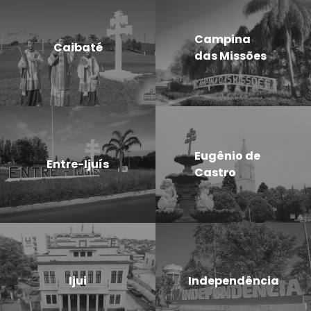
Campina
Caibaté
das Missões
Eugênio de
Entre-Ijuís
Castro
Ijui
Independência