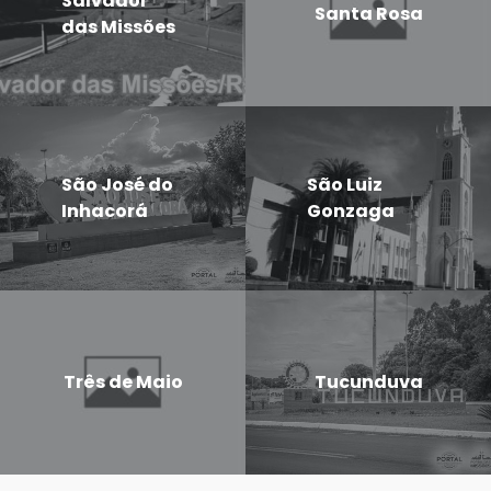
Salvador
Santa Rosa
das Missões
São José do
São Luiz
Inhacorá
Gonzaga
Três de Maio
Tucunduva