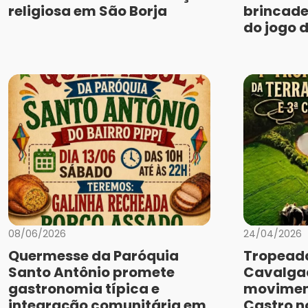
religiosa em São Borja
brincade
do jogo 
08/06/2026
24/04/2026
Quermesse da Paróquia
Tropeada
Santo Antônio promete
Cavalga
gastronomia típica e
movimen
integração comunitária em
Castro no