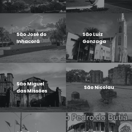
São José do
São Luiz
Inhacorá
Gonzaga
São Miguel
São Nicolau
das Missões