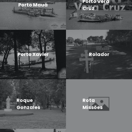
Porto Vera
Porto Mauá
Cruz
Porto Xavier
Rolador
Roque
Rota
Gonzales
Missões