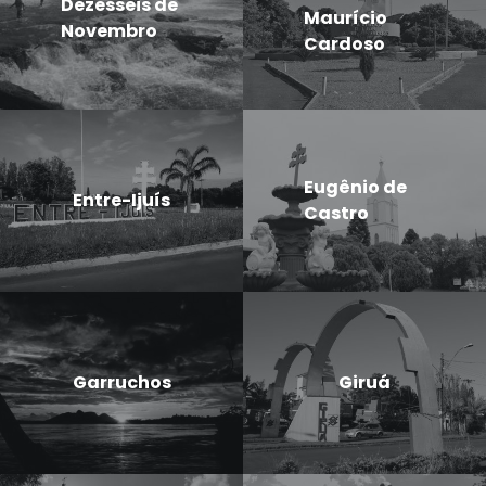
Dezesseis de
Maurício
Novembro
Cardoso
Eugênio de
Entre-Ijuís
Castro
Garruchos
Giruá