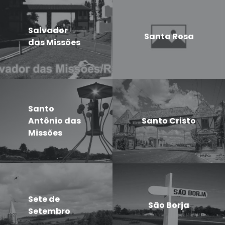
Salvador
Santa Rosa
das Missões
Santo
Antônio das
Santo Cristo
Missões
Sete de
São Borja
Setembro