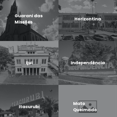
Guarani das
Horizontina
Missões
Ijui
Independência
Mato
Itacurubi
Queimado