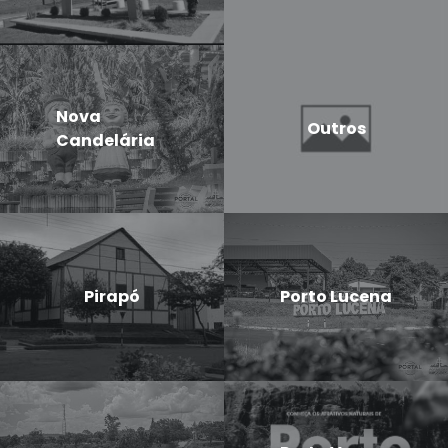
Nova
Outros
Candelária
Pirapó
Porto Lucena