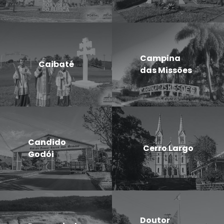
Campina
Caibaté
das Missões
Candido
Cerro Largo
Godói
Doutor