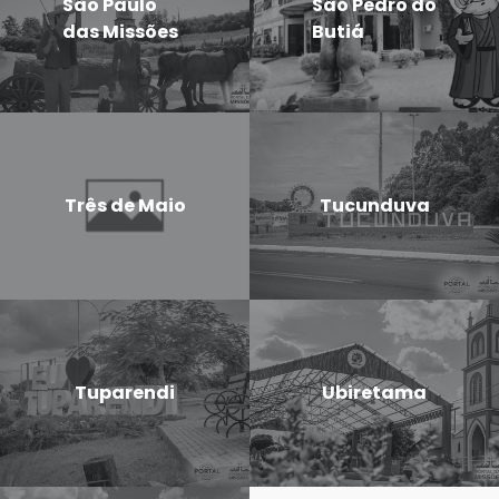
São Paulo
São Pedro do
das Missões
Butiá
Três de Maio
Tucunduva
Tuparendi
Ubiretama