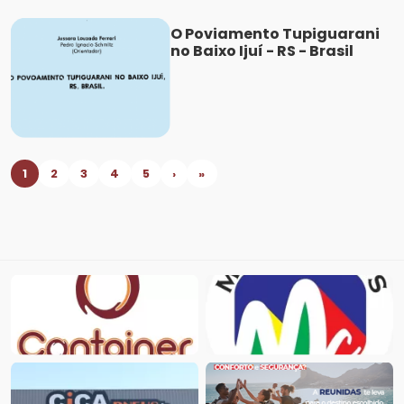
O Poviamento Tupiguarani
no Baixo Ijuí - RS - Brasil
1
2
3
4
5
›
»