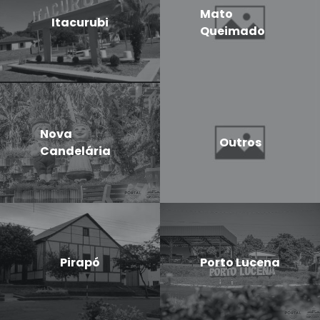
Mato
Itacurubi
Queimado
Nova
Outros
Candelária
Pirapó
Porto Lucena