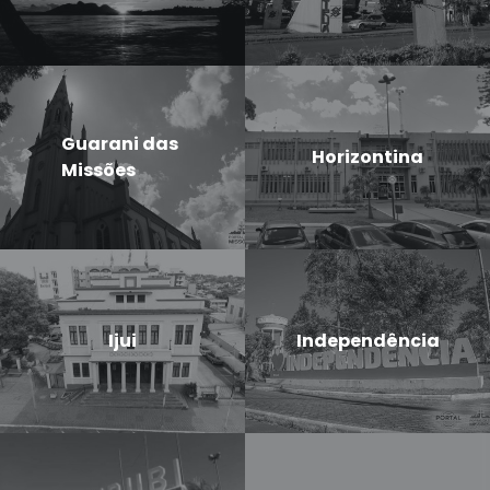
Guarani das
Horizontina
Missões
Ijui
Independência