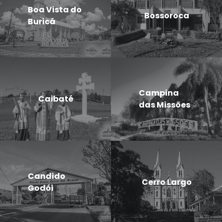
Boa Vista do
Bossoroca
Buricá
Campina
Caibaté
das Missões
Candido
Cerro Largo
Godói