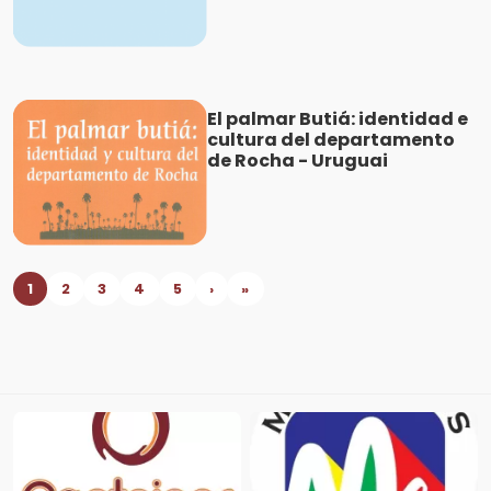
El palmar Butiá: identidad e
cultura del departamento
de Rocha - Uruguai
1
2
3
4
5
›
»