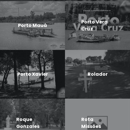
Porto Vera
Porto Mauá
Cruz
Porto Xavier
Rolador
Roque
Rota
Gonzales
Missões