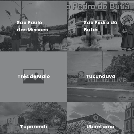
São Paulo
São Pedro do
das Missões
Butiá
Três de Maio
Tucunduva
Tuparendi
Ubiretama