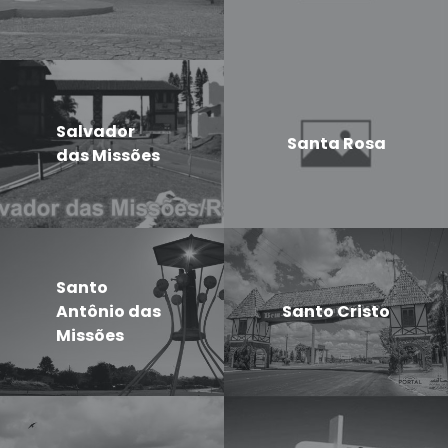
Salvador
Santa Rosa
das Missões
Santo
Antônio das
Santo Cristo
Missões