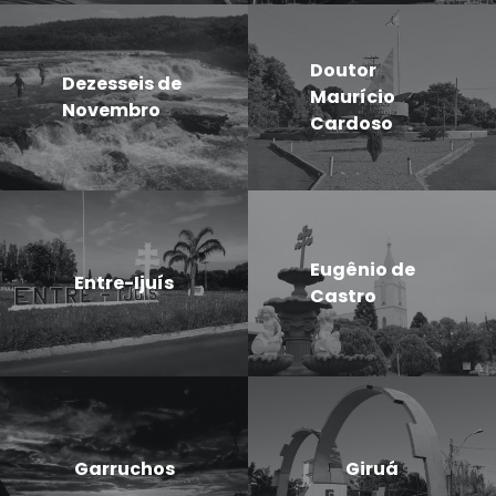
Doutor
Dezesseis de
Maurício
Novembro
Cardoso
Eugênio de
Entre-Ijuís
Castro
Garruchos
Giruá