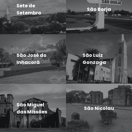
Sete de
São Borja
Setembro
São José do
São Luiz
Inhacorá
Gonzaga
São Miguel
São Nicolau
das Missões