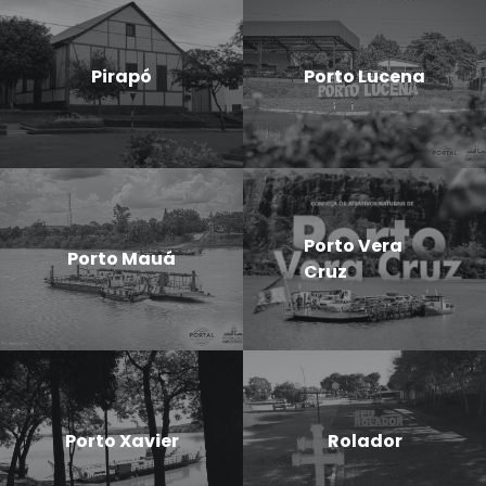
Pirapó
Porto Lucena
Porto Vera
Porto Mauá
Cruz
Porto Xavier
Rolador