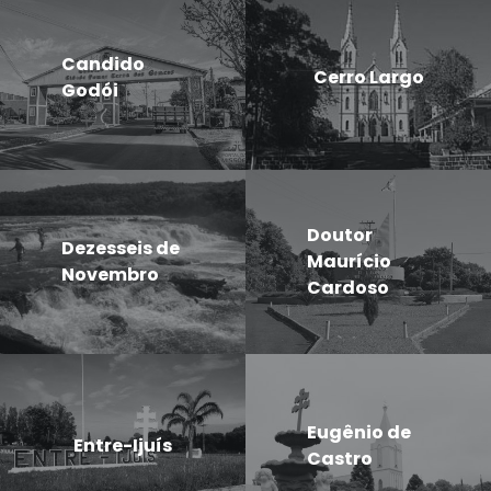
Candido
Cerro Largo
Godói
Doutor
Dezesseis de
Maurício
Novembro
Cardoso
Eugênio de
Entre-Ijuís
Castro