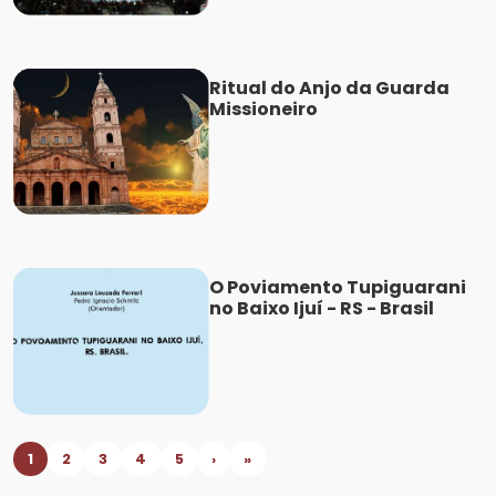
Ritual do Anjo da Guarda
Missioneiro
O Poviamento Tupiguarani
no Baixo Ijuí - RS - Brasil
1
2
3
4
5
›
»