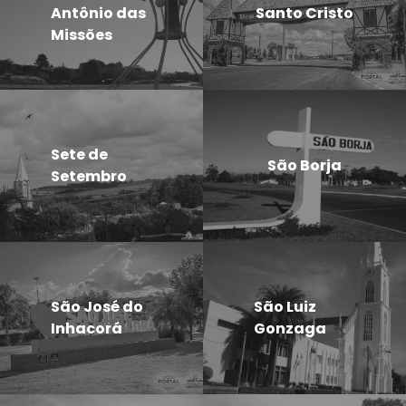
Antônio das
Santo Cristo
Missões
Sete de
São Borja
Setembro
São José do
São Luiz
Inhacorá
Gonzaga