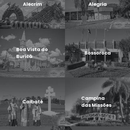
Alecrim
Alegria
Boa Vista do
Bossoroca
Buricá
Campina
Caibaté
das Missões