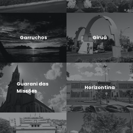
Garruchos
Giruá
Guarani das
Horizontina
Missões