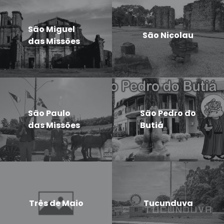
São Miguel
São Nicolau
das Missões
São Paulo
São Pedro do
das Missões
Butiá
Três de Maio
Tucunduva