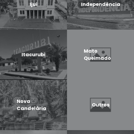
Ijui
Independência
Mato
Itacurubi
Queimado
Nova
Outros
Candelária