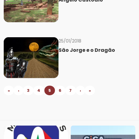
25/01/2018
São Jorge e o Dragão
«
‹
3
4
5
6
7
›
»