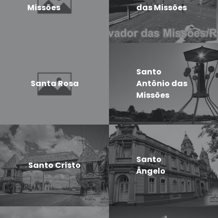
Missões
das Missões
Santo
Santa Rosa
Antônio das
Missões
Santo
Santo Cristo
Ângelo