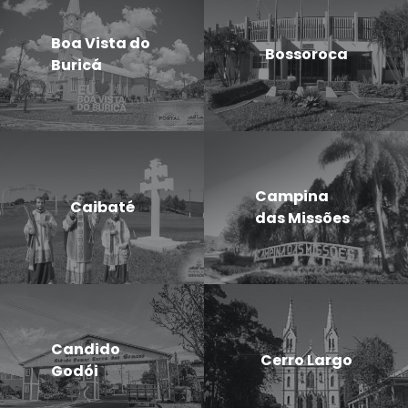
Boa Vista do
Bossoroca
Buricá
Campina
Caibaté
das Missões
Candido
Cerro Largo
Godói