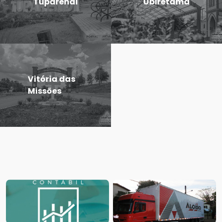
Tuparendi
Ubiretama
Vitória das
Missões