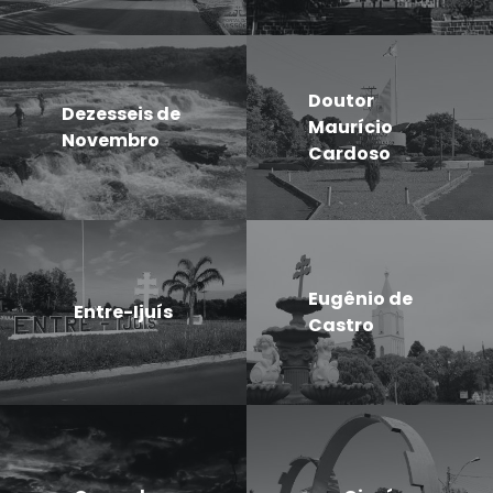
Doutor
Dezesseis de
Maurício
Novembro
Cardoso
Eugênio de
Entre-Ijuís
Castro