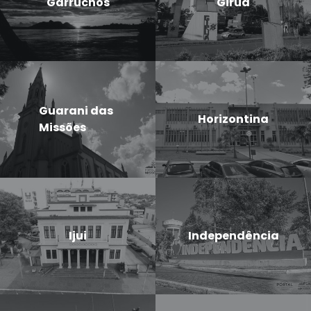
Garruchos
Giruá
Guarani das
Horizontina
Missões
Ijui
Independência