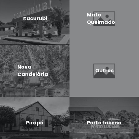
Mato
Itacurubi
Queimado
Nova
Outros
Candelária
Pirapó
Porto Lucena