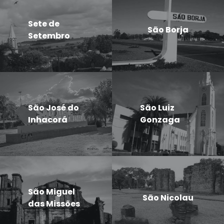
Sete de
São Borja
Setembro
São José do
São Luiz
Inhacorá
Gonzaga
São Miguel
São Nicolau
das Missões