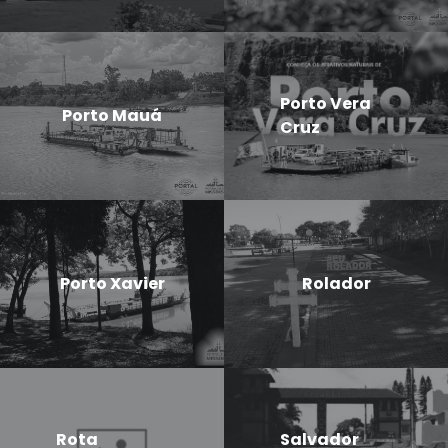
Porto Vera
Porto Mauá
Cruz
Porto Xavier
Rolador
Rota
Salvador