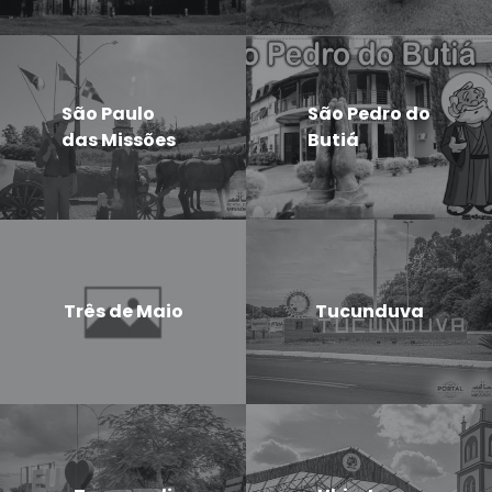
São Paulo
São Pedro do
das Missões
Butiá
Três de Maio
Tucunduva