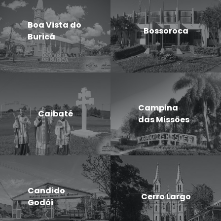
Boa Vista do
Bossoroca
Buricá
Campina
Caibaté
das Missões
Candido
Cerro Largo
Godói