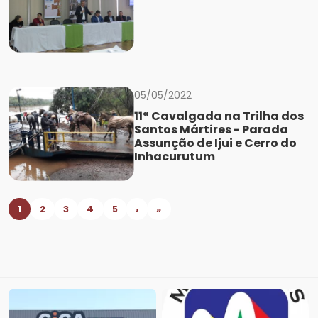
05/05/2022
11ª Cavalgada na Trilha dos
Santos Mártires - Parada
Assunção de Ijui e Cerro do
Inhacurutum
1
2
3
4
5
›
»