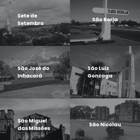
Sete de
São Borja
Setembro
São José do
São Luiz
Inhacorá
Gonzaga
São Miguel
São Nicolau
das Missões