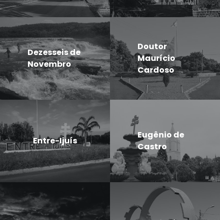
Doutor
Dezesseis de
Maurício
Novembro
Cardoso
Eugênio de
Entre-Ijuís
Castro