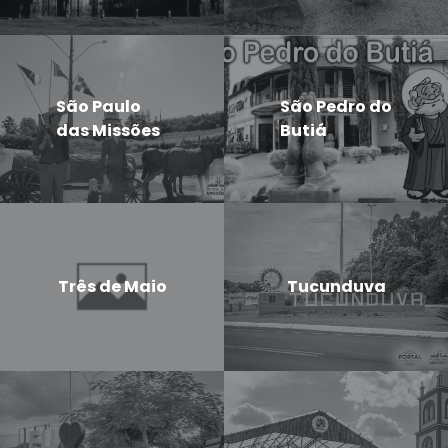
São Paulo
São Pedro do
das Missões
Butiá
Três de Maio
Tucunduva