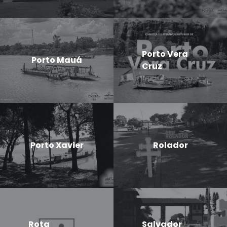
Porto Vera
Porto Mauá
Cruz
Porto Xavier
Rolador
Rota
Salvador