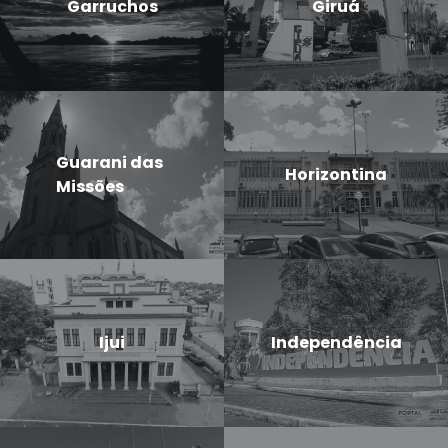
Garruchos
Giruá
Guarani das
Horizontina
Missões
Ijui
Independência