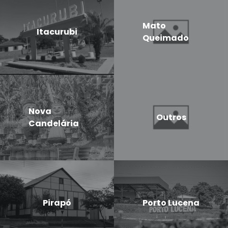
Mato
Itacurubi
Queimado
Nova
Outros
Candelária
Pirapó
Porto Lucena