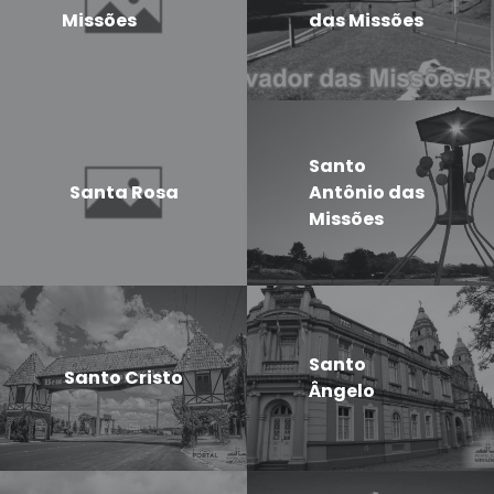
Missões
das Missões
Santo
Santa Rosa
Antônio das
Missões
Santo
Santo Cristo
Ângelo