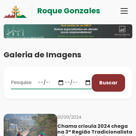
Roque Gonzales
Galeria de Imagens
Buscar
01/09/2024
Chama crioula 2024 chega
na 3ª Região Tradicionalista