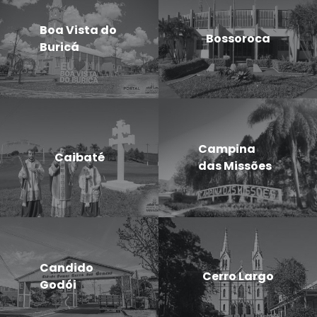
Boa Vista do
Bossoroca
Buricá
Campina
Caibaté
das Missões
Candido
Cerro Largo
Godói