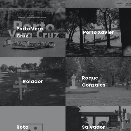
Porto Vera
Porto Xavier
Cruz
Roque
Rolador
Gonzales
Rota
Salvador