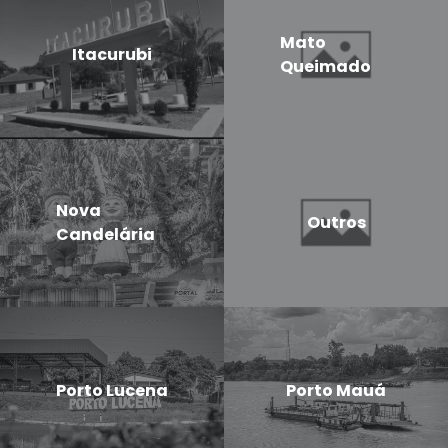
Mato
Itacurubi
Queimado
Nova
Outros
Candelária
Porto Lucena
Porto Mauá