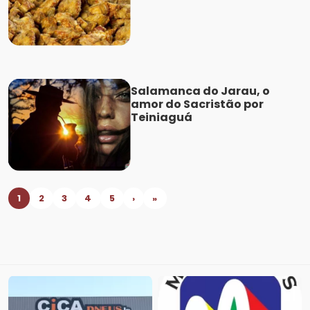
Salamanca do Jarau, o
amor do Sacristão por
Teiniaguá
1
2
3
4
5
›
»