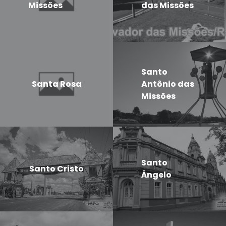
Missões
das Missões
Santo
Santa Rosa
Antônio das
Missões
Santo
Santo Cristo
Ângelo