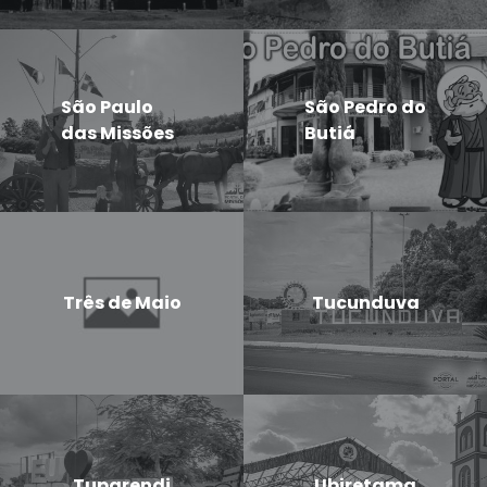
São Paulo
São Pedro do
das Missões
Butiá
Três de Maio
Tucunduva
Tuparendi
Ubiretama