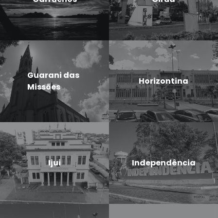
Guarani das
Horizontina
Missões
Ijui
Independência