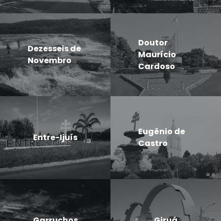
Doutor
Dezesseis de
Maurício
Novembro
Cardoso
Eugênio de
Entre-Ijuís
Castro
Garruchos
Giruá