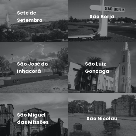
Sete de
São Borja
Setembro
São José do
São Luiz
Inhacorá
Gonzaga
São Miguel
São Nicolau
das Missões