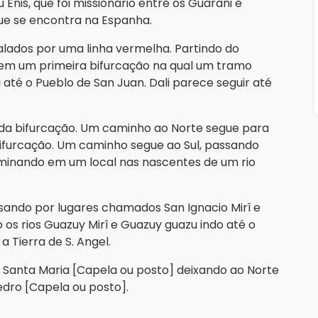
Enis, que foi missionário entre os Guarani e
e se encontra na Espanha.
alados por uma linha vermelha. Partindo do
tem um primeira bifurcação na qual um tramo
 até o Pueblo de San Juan. Dali parece seguir até
da bifurcação. Um caminho ao Norte segue para
bifurcação. Um caminho segue ao Sul, passando
rminando em um local nas nascentes de um rio
sando por lugares chamados San Ignacio Mirî e
 os rios Guazuy Mirî e Guazuy guazu indo até o
a a Tierra de S. Angel.
r Santa Maria [Capela ou posto] deixando ao Norte
edro [Capela ou posto].