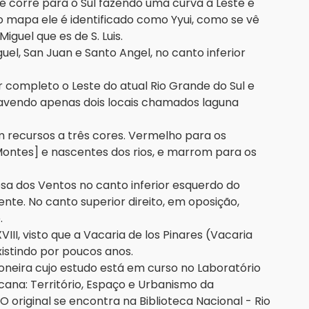
 corre para o Sul fazendo uma curva à Leste e
o mapa ele é identificado como Yyui, como se vê
Miguel que es de S. Luis.
l, San Juan e Santo Angel, no canto inferior
completo o Leste do atual Rio Grande do Sul e
, havendo apenas dois locais chamados laguna
 recursos a três cores. Vermelho para os
ontes] e nascentes dos rios, e marrom para os
sa dos Ventos no canto inferior esquerdo do
nte. No canto superior direito, em oposição,
e.
III, visto que a Vacaria de los Pinares (Vacaria
existindo por poucos anos.
oneira cujo estudo está em curso no Laboratório
ricana: Território, Espaço e Urbanismo da
 original se encontra na Biblioteca Nacional - Rio