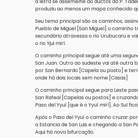
a letra se assemelhe ao ductos do P. Tadeu 
produziu ao menos um mapa conhecido qu
Seu tema principal são os caminhos, assin
Pueblo de Miguel [San Miguel] o caminho 
secundário atravessa o rio Urubucaru e vai
o rio Yjui mirí.
O caminho principal segue até uma segun
San Juan. Outro ao sudeste vai até outra 
por San Bernardo [Capela ou posto] e te
onde há dois locais sem nome [Casas]
O caminho principal segue para Leste pas
San Rafeal [Capelas ou postos] e cruzando
Paso del Yyuí [que é o Yyuí mirî]. Ao Sul fic
Após o Paso del Yyuí o caminho cruzar po
a Estancia de San Luis e chegando a San P
Aqui há nova bifurcação.