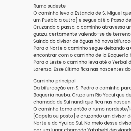
Rumo sudeste
O caminho leva a Estancia de S. Miguel que
um Pueblo a outro] e segue até o Passo del
Cruzando o passo, o caminho atravessa um
guazu, certamente valendo-se de terreno 
Saindo do divisor de águas há nova bifurca
Para o Norte o caminho segue deixando a 
encontrar com o caminho de la Baquería
Para o Leste o caminho leva até o Yerbal de 
Lorenzo. Esse último fica nas nascentes do
Caminho principal
Da bifurcação em S. Pedro o caminho para
Baquería nueba. Cruza um Rio Yacui que de
chamado de Sui nandi que fica nas nascen
O caminho toma então o rumo nordeste/le
[Capela ou posto] e cruzando um divisor d
Norte e do Yyui ao Sul. No meio desse di
por um lugar chamado Yatabebi desviando