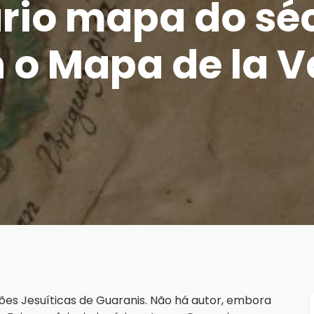
rio mapa do sécu
 o Mapa de la 
s Jesuíticas de Guaranis. Não há autor, embora