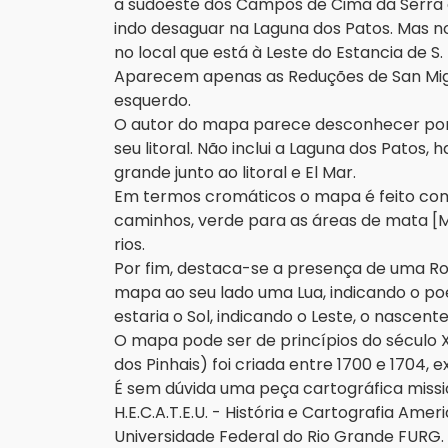
a sudoeste dos Campos de Cima da Serra e
indo desaguar na Laguna dos Patos. Mas n
no local que está à Leste do Estancia de S. 
Aparecem apenas as Reduções de San Migue
esquerdo.
O autor do mapa parece desconhecer por 
seu litoral. Não inclui a Laguna dos Patos
grande junto ao litoral e El Mar.
Em termos cromáticos o mapa é feito com
caminhos, verde para as áreas de mata [M
rios.
Por fim, destaca-se a presença de uma Ro
mapa ao seu lado uma Lua, indicando o poe
estaria o Sol, indicando o Leste, o nascent
O mapa pode ser de princípios do século XV
dos Pinhais) foi criada entre 1700 e 1704, 
É sem dúvida uma peça cartográfica missi
H.E.C.A.T.E.U. - História e Cartografia Ame
Universidade Federal do Rio Grande FURG. O