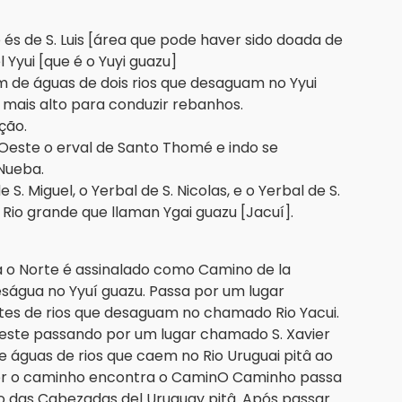
 és de S. Luis [área que pode haver sido doada de
 Yyui [que é o Yuyi guazu]
 de águas de dois rios que desaguam no Yyui
mais alto para conduzir rebanhos.
ção.
Oeste o erval de Santo Thomé e indo se
 Nueba.
S. Miguel, o Yerbal de S. Nicolas, e o Yerbal de S.
 Rio grande que llaman Ygai guazu [Jacuí].
 o Norte é assinalado como Camino de la
ságua no Yyuí guazu. Passa por um lugar
tes de rios que desaguam no chamado Rio Yacui.
ste passando por um lugar chamado S. Xavier
e águas de rios que caem no Rio Uruguai pitâ ao
visor o caminho encontra o CaminO Caminho passa
 das Cabezadas del Uruguay pitâ. Após passar