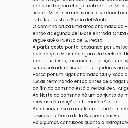
por uma Laguna chega “entrada del Monte”
sair do Monte há um circulo e um local c
este local está a Salida del Monte.
O caminha cruza uma área chamada de Pa
então a Segundo del Mote entrada. Cruza 
segue até o Puesto del S. Pedro.
A partir deste ponto, passando por um lo
pelo amplo divisor de águas da bacia do U
para o sudeste, mas indo na direção princ
ser aquela identificada e apagadoras no 
Passa por um lugar chamado Curiy Sâcâ e 
Lucas terminando então antes de chagar a 
do fim do caminho está o Yerbal de S. Ang
Ao Norte do caminho há um conjunto de m
mesmas formações chamadas Sierra.
Ao observar-se a ampla área que fica entre
assinalado Tierra de la Baquería nueva.
Há algumas confusões quanto a hidrografia.