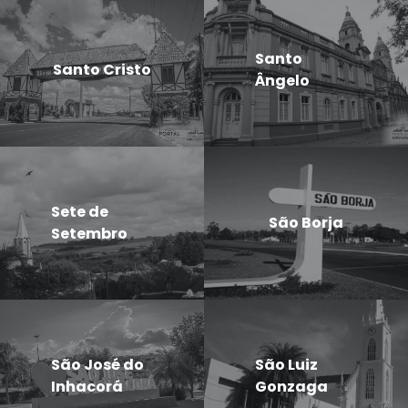
Santo
Santo Cristo
Ângelo
Sete de
São Borja
Setembro
São José do
São Luiz
Inhacorá
Gonzaga