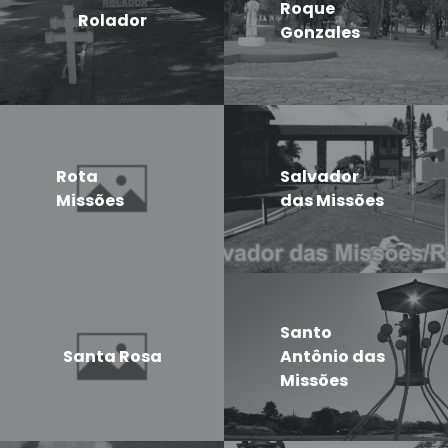
Roque
Rolador
Gonzales
Rota
Salvador
Missões
das Missões
Santo
Santa Rosa
Antônio das
Missões