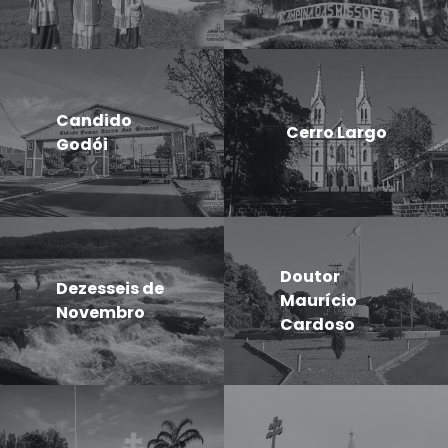
Candido
Cerro Largo
Godói
Doutor
Dezesseis de
Maurício
Novembro
Cardoso