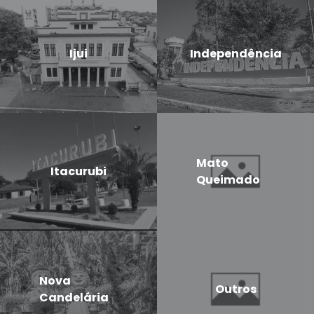
Ijui
Independência
Mato
Itacurubi
Queimado
Nova
Outros
Candelária