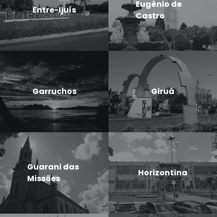
Eugênio de
Entre-Ijuís
Castro
Garruchos
Giruá
Guarani das
Horizontina
Missões