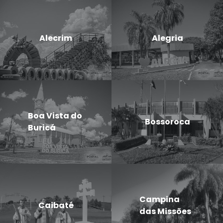
Alecrim
Alegria
Boa Vista do
Bossoroca
Buricá
Campina
Caibaté
das Missões