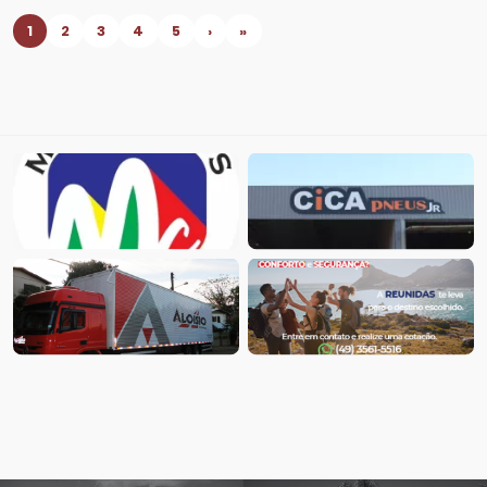
1
2
3
4
5
›
»