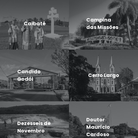
Campina
Caibaté
das Missões
Candido
Cerro Largo
Godói
Doutor
Dezesseis de
Maurício
Novembro
Cardoso