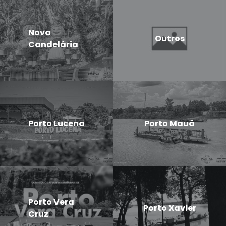
Nova
Outros
Candelária
Porto Lucena
Porto Mauá
Porto Vera
Porto Xavier
Cruz