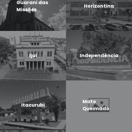
Guarani das
Horizontina
Missões
Ijui
Independência
Mato
Itacurubi
Queimado