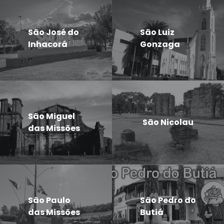
São José do
São Luiz
Inhacorá
Gonzaga
São Miguel
São Nicolau
das Missões
São Paulo
São Pedro do
das Missões
Butiá