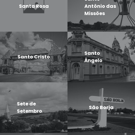
Santa Rosa
Antônio das
Missões
Santo
Santo Cristo
Ângelo
Sete de
São Borja
Setembro