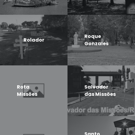
Roque
Rolador
Gonzales
Rota
Salvador
Missões
das Missões
Santo