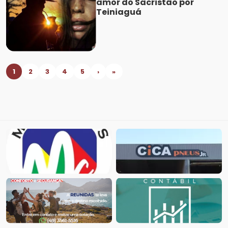
amor do Sacristão por
Teiniaguá
1
2
3
4
5
›
»