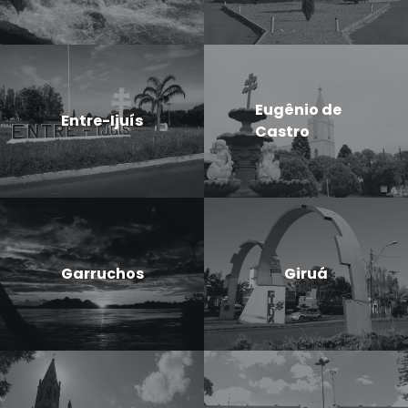
Eugênio de
Entre-Ijuís
Castro
Garruchos
Giruá