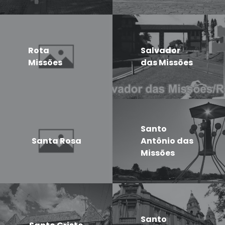
Rota
Salvador
Missões
das Missões
Santo
Santa Rosa
Antônio das
Missões
Santo