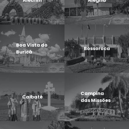
Alecrim
Alegria
Boa Vista do
Bossoroca
Buricá
Campina
Caibaté
das Missões