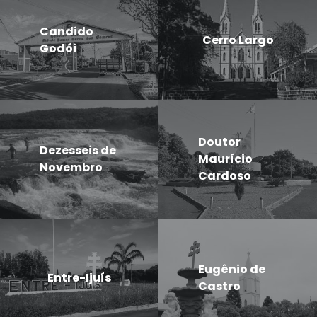
Candido
Cerro Largo
Godói
Doutor
Dezesseis de
Maurício
Novembro
Cardoso
Eugênio de
Entre-Ijuís
Castro