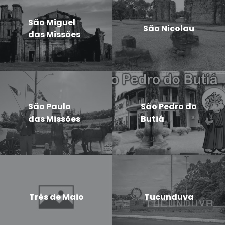
São Miguel
São Nicolau
das Missões
São Paulo
São Pedro do
das Missões
Butiá
Três de Maio
Tucunduva