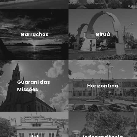
Garruchos
Giruá
Guarani das
Horizontina
Missões