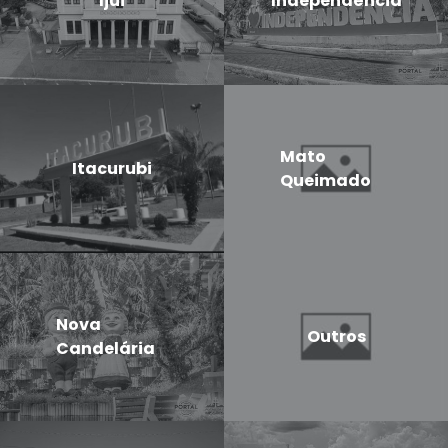
Ijui
Independência
Mato
Itacurubi
Queimado
Nova
Outros
Candelária