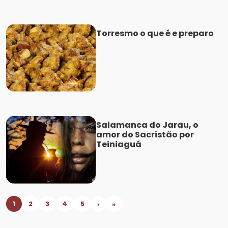
Torresmo o que é e preparo
Salamanca do Jarau, o
amor do Sacristão por
Teiniaguá
1
2
3
4
5
›
»