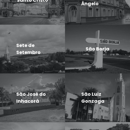
Santo Cristo
Ângelo
Sete de
São Borja
Setembro
São José do
São Luiz
Inhacorá
Gonzaga