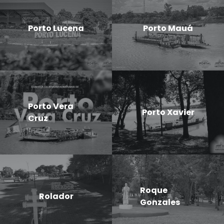
Porto Lucena
Porto Mauá
Porto Vera
Porto Xavier
Cruz
Roque
Rolador
Gonzales