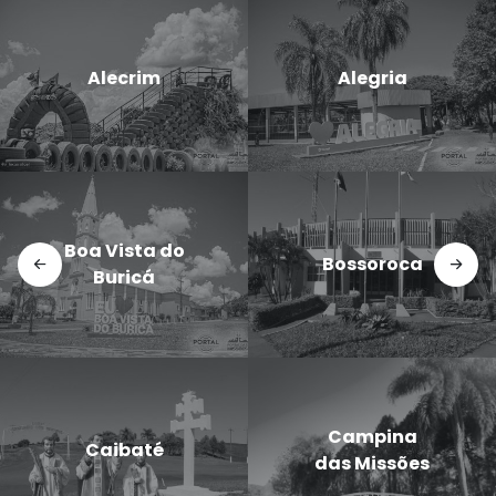
Candido
Cerro Largo
Godói
Doutor
Dezesseis de
Maurício
Novembro
Cardoso
Eugênio de
Entre-Ijuís
Castro