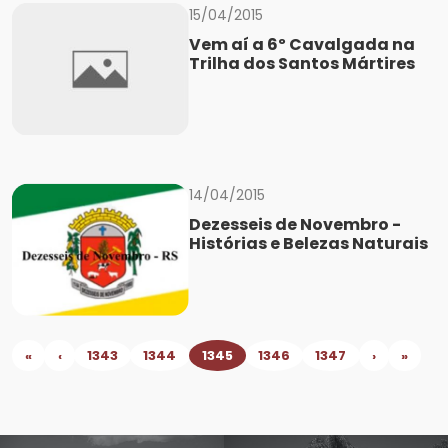
15/04/2015
Vem aí a 6º Cavalgada na
Trilha dos Santos Mártires
14/04/2015
Dezesseis de Novembro -
Histórias e Belezas Naturais
«
‹
1343
1344
1345
1346
1347
›
»