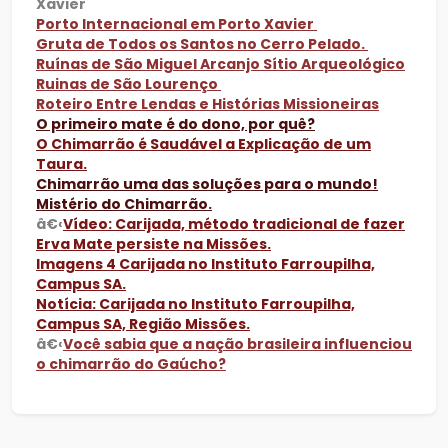
Xavier
Porto Internacional
em Porto Xavier
Gruta de Todos os Santos
no Cerro Pelado.
Ruínas de São Miguel Arcanjo Sítio Arqueológico
Ruinas de São Lourenço
Roteiro
Entre
Lendas
e Histórias Missioneiras
O primeiro mate é do dono, por quê?
O Chimarrão é Saudável a Explicação de um
Taura.
Chimarrão uma das soluções para o mundo!
Mistério do Chimarrão.
â€‹
Vídeo: Carijada, método tradicional de fazer
Erva Mate persiste na Missões.
Imagens 4 Carijada no Instituto Farroupilha,
Campus SA.
Notícia: Carijada no Instituto Farroupilha,
Campus SA, Região Missões.
â€‹
Você sabia que a nação brasileira influenciou
o chimarrão do Gaúcho?