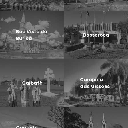
Boa Vista do
Bossoroca
Buricá
Campina
Caibaté
das Missões
Candido