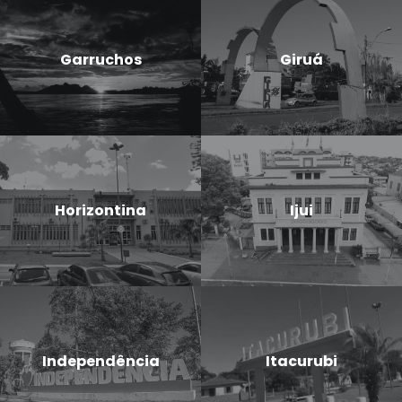
Garruchos
Giruá
Horizontina
Ijui
Independência
Itacurubi