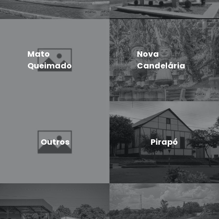
Mato
Nova
Queimado
Candelária
Outros
Pirapó