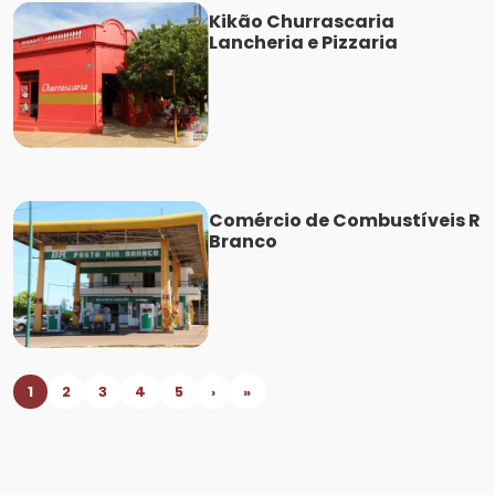
Kikão Churrascaria
Lancheria e Pizzaria
Comércio de Combustíveis R
Branco
1
2
3
4
5
›
»