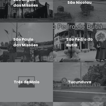
São Nicolau
das Missões
São Paulo
São Pedro do
das Missões
Butiá
Três de Maio
Tucunduva