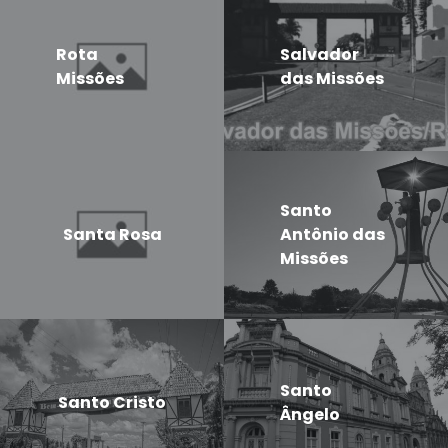
Rota
Salvador
Missões
das Missões
Santo
Santa Rosa
Antônio das
Missões
Santo
Santo Cristo
Ângelo