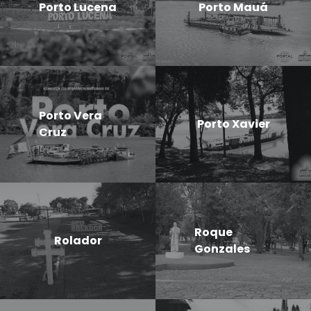
Porto Lucena
Porto Mauá
Porto Vera
Porto Xavier
Cruz
Roque
Rolador
Gonzales