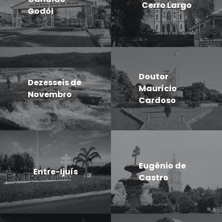
Cerro Largo
Godói
Doutor
Dezesseis de
Maurício
Novembro
Cardoso
Eugênio de
Entre-Ijuís
Castro