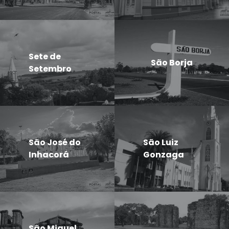
Sete de
São Borja
Setembro
São José do
São Luiz
Inhacorá
Gonzaga
São Miguel