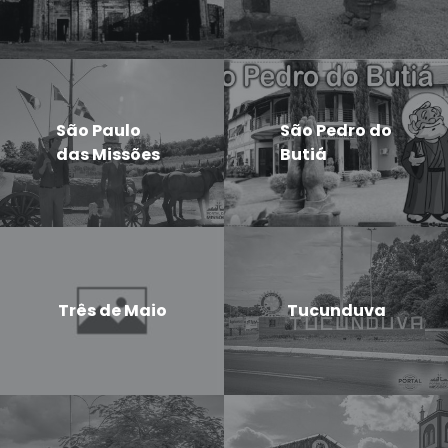
São Paulo
São Pedro do
das Missões
Butiá
Três de Maio
Tucunduva