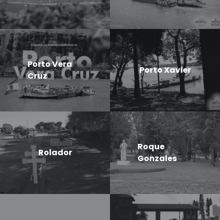
Porto Vera
Porto Xavier
Cruz
Roque
Rolador
Gonzales