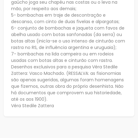
gaúcho joga seu chapéu nas costas ou o leva na
mão, por respeito aos demais;
5- bombachas em traje de descontração e
descanso, com cinto de duas fivelas e alpargatas;
6- conjunto de bombachas e jaqueta com favos de
abelha usado com botas sanfonadas (da serra) ou
botas altas (inicía-se o uso intenso de cinturão com
rastra no RS, de influência argentina e uruguaia);
7- bombachas na lida campeira ou em rodeios
usadas com botas altas e cinturão com rastra.
Desenhos exclusivos para a pesquisa Véra Stedile
Zattera: Vasco Machado. (RESSALVA: as fisionomias
são apenas sugeridas, algumas foram homenagens
que fizemos, outras obra do próprio desenhista. Não
há documentos que comprovem sua historiedade,
até os aos 1900).
Véra Stedile Zattera