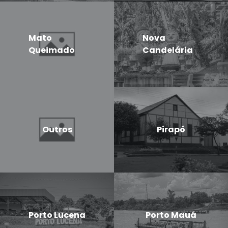
Mato
Nova
Queimado
Candelária
Outros
Pirapó
Porto Lucena
Porto Mauá