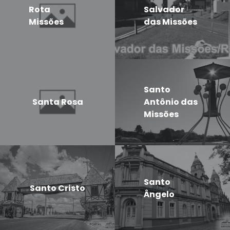
Rota
Salvador
Missões
das Missões
Santo
Santa Rosa
Antônio das
Missões
Santo
Santo Cristo
Ângelo