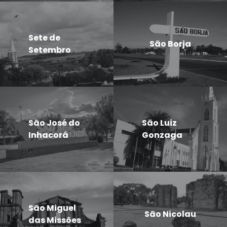
Sete de
São Borja
Setembro
São José do
São Luiz
Inhacorá
Gonzaga
São Miguel
São Nicolau
das Missões