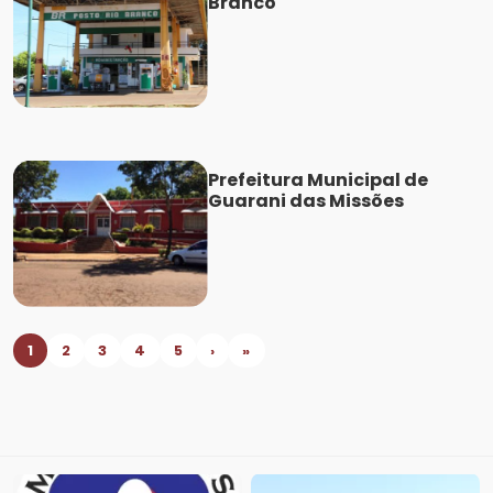
Branco
Prefeitura Municipal de
Guarani das Missões
1
2
3
4
5
›
»