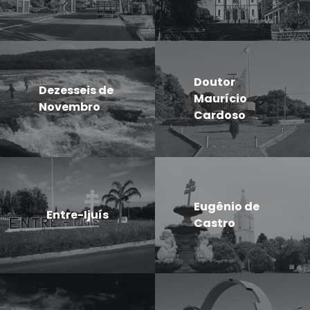
Doutor
Dezesseis de
Maurício
Novembro
Cardoso
Eugênio de
Entre-Ijuís
Castro