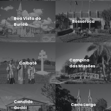
Boa Vista do
Bossoroca
Buricá
Campina
Caibaté
das Missões
Candido
Cerro Largo
Godói