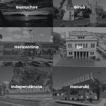
Garruchos
Giruá
Horizontina
Ijui
Independência
Itacurubi