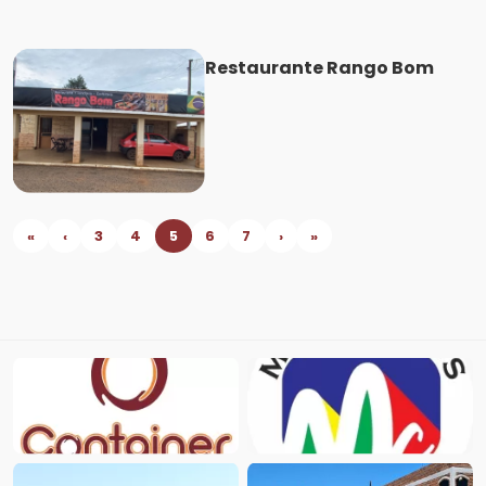
Restaurante Rango Bom
«
‹
3
4
5
6
7
›
»