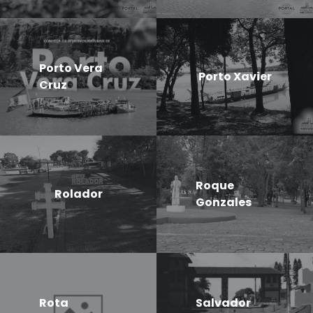
Porto Vera
Porto Xavier
Cruz
Roque
Rolador
Gonzales
Rota
Salvador