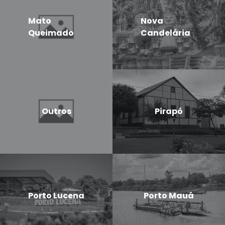
Mato
Nova
Queimado
Candelária
Outros
Pirapó
Porto Lucena
Porto Mauá