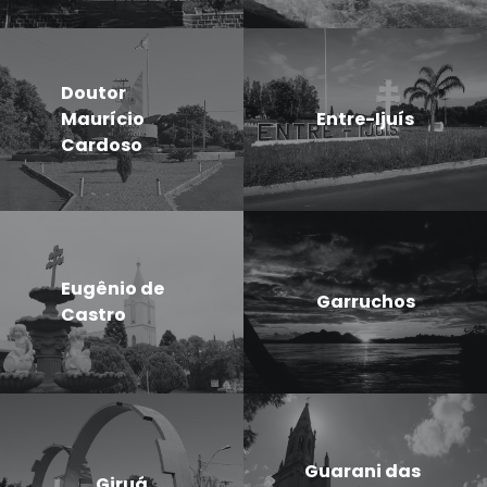
Doutor
Maurício
Entre-Ijuís
Cardoso
Eugênio de
Garruchos
Castro
Guarani das
Giruá