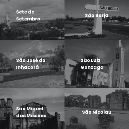
Sete de
São Borja
Setembro
São José do
São Luiz
Inhacorá
Gonzaga
São Miguel
São Nicolau
das Missões