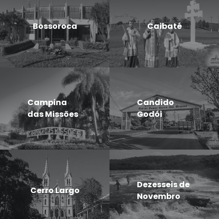
Bossoroca
Caibaté
Campina
Candido
das Missões
Godói
Dezesseis de
Cerro Largo
Novembro