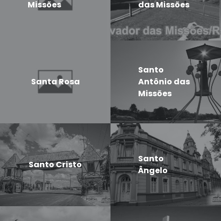
Missões
das Missões
Santo
Santa Rosa
Antônio das
Missões
Santo
Santo Cristo
Ângelo