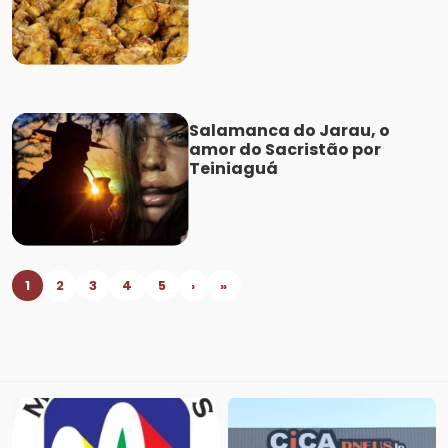
Salamanca do Jarau, o
amor do Sacristão por
Teiniaguá
1
2
3
4
5
›
»