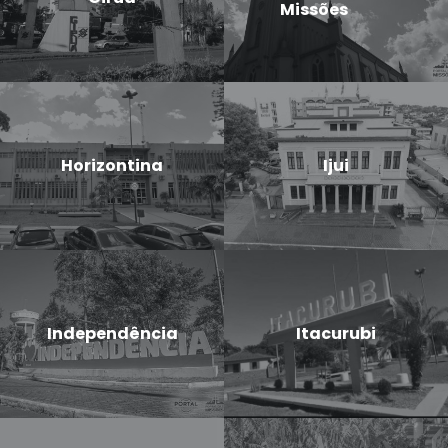
Missões
Horizontina
Ijui
Independência
Itacurubi