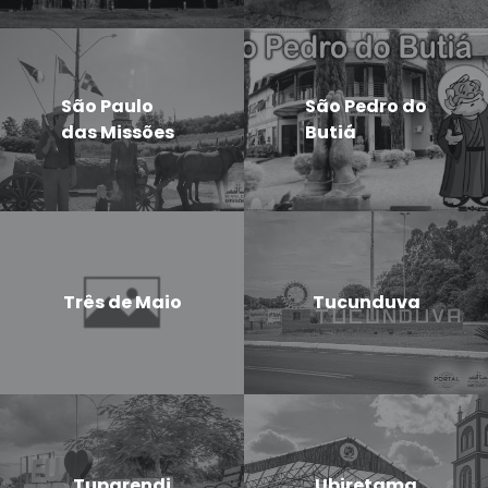
São Paulo
São Pedro do
das Missões
Butiá
Três de Maio
Tucunduva
Tuparendi
Ubiretama