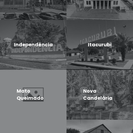
Independência
Itacurubi
Mato
Nova
Queimado
Candelária