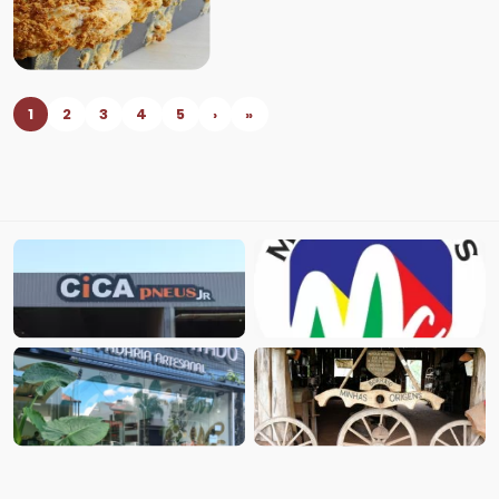
1
2
3
4
5
›
»