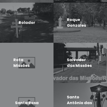
Roque
Rolador
Gonzales
Rota
Salvador
Missões
das Missões
Santo
Santa Rosa
Antônio das