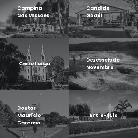
Campina
Candido
das Missões
Godói
Dezesseis de
Cerro Largo
Novembro
Doutor
Maurício
Entre-Ijuís
Cardoso