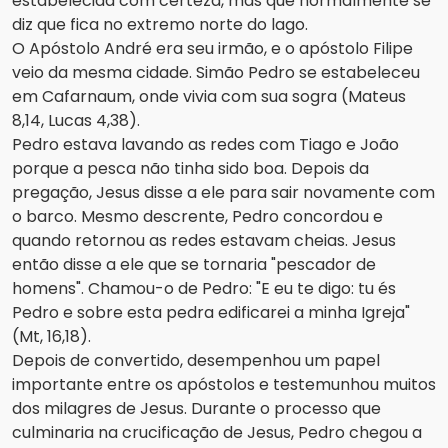
estabelecida com certeza, mas que normalmente se
diz que fica no extremo norte do lago.
O Apóstolo André era seu irmão, e o apóstolo Filipe
veio da mesma cidade. Simão Pedro se estabeleceu
em Cafarnaum, onde vivia com sua sogra (Mateus
8,14, Lucas 4,38).
Pedro estava lavando as redes com Tiago e João
porque a pesca não tinha sido boa. Depois da
pregação, Jesus disse a ele para sair novamente com
o barco. Mesmo descrente, Pedro concordou e
quando retornou as redes estavam cheias. Jesus
então disse a ele que se tornaria "pescador de
homens". Chamou-o de Pedro: "E eu te digo: tu és
Pedro e sobre esta pedra edificarei a minha Igreja"
(Mt, 16,18).
Depois de convertido, desempenhou um papel
importante entre os apóstolos e testemunhou muitos
dos milagres de Jesus. Durante o processo que
culminaria na crucificação de Jesus, Pedro chegou a