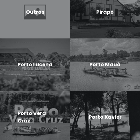
Outros
Pirapó
Porto Lucena
Porto Mauá
Porto Vera
Porto Xavier
Cruz