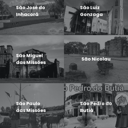
São José do
São Luiz
Inhacorá
Gonzaga
São Miguel
São Nicolau
das Missões
São Paulo
São Pedro do
das Missões
Butiá