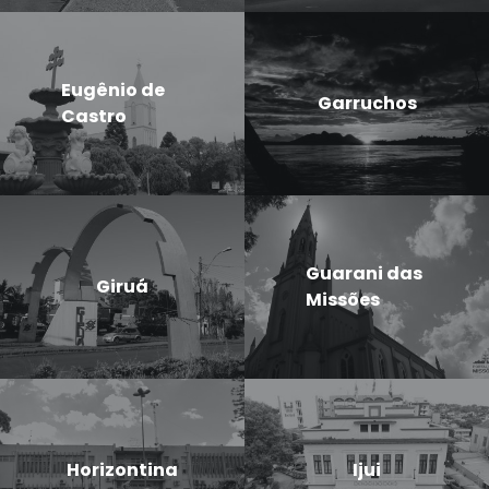
Eugênio de
Garruchos
Castro
Guarani das
Giruá
Missões
Horizontina
Ijui