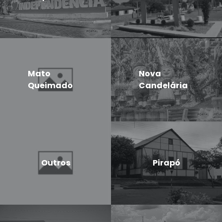
Mato
Nova
Queimado
Candelária
Outros
Pirapó