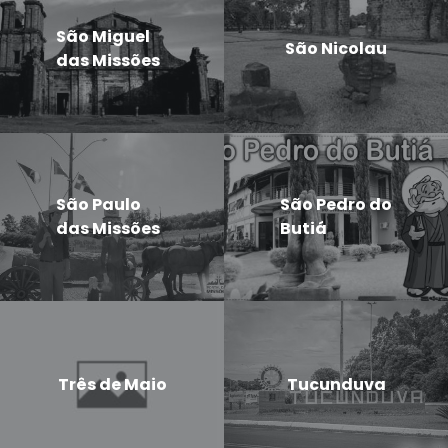
São Miguel
São Nicolau
das Missões
São Paulo
São Pedro do
das Missões
Butiá
Três de Maio
Tucunduva