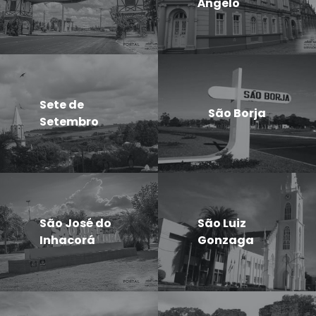
Ângelo
Sete de
São Borja
Setembro
São José do
São Luiz
Inhacorá
Gonzaga