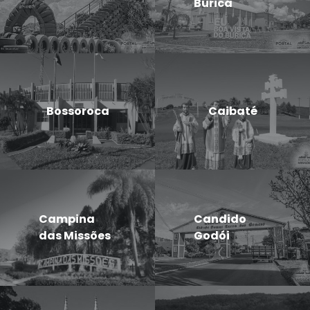
Buricá
Bossoroca
Caibaté
Campina
Candido
das Missões
Godói