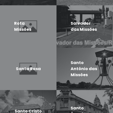
Rota
Salvador
Missões
das Missões
Santo
Santa Rosa
Antônio das
Missões
Santo
Santo Cristo