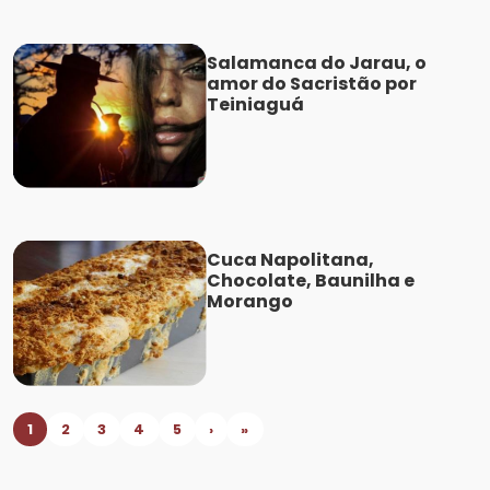
Salamanca do Jarau, o
amor do Sacristão por
Teiniaguá
Cuca Napolitana,
Chocolate, Baunilha e
Morango
1
2
3
4
5
›
»