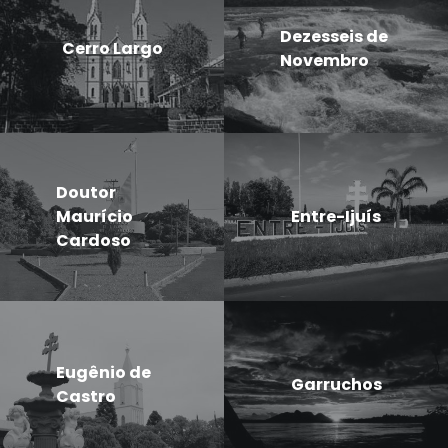
Dezesseis de
Cerro Largo
Novembro
Doutor
Maurício
Entre-Ijuís
Cardoso
Eugênio de
Garruchos
Castro