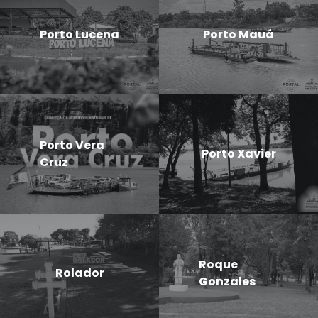
Porto Lucena
Porto Mauá
Porto Vera
Porto Xavier
Cruz
Roque
Rolador
Gonzales