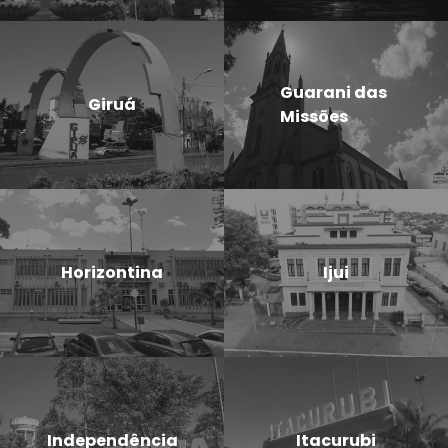
Guarani das
Giruá
Missões
Horizontina
Ijui
Independência
Itacurubi