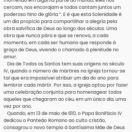
morrendo em alguma parte do mundo, eles nos
cercam, nos encorajam e todos cantam juntos um
poderoso hino de glória ”.
E é que esta Solenidade é
um dia propício para compartilhar a alegria pela
obra salvífica de Deus ao longo dos séculos.
Uma
obra que nunca pára e que se renova, a cada
momento, em cada ser humano que responde à
graça de Deus, vivendo o chamado à plenitude no
amor.
Dia de Todos os Santos tem suas origens no século
IV, quando o número de mártires na Igreja tornou-se
tal que era impossível atribuir um dia do ano para
lembrar cada mártir.
Por isso, a Igreja optou por fazer
uma celebração conjunta para homenagear todos
aqueles que chegaram ao céu, em um único dia, uma
vez por ano.
Quando, em 13 de maio de 610, o Papa Bonifácio IV
dedicou o Panteão Romano ao culto cristão,
consagrou o novo templo à Santíssima Mãe de Deus