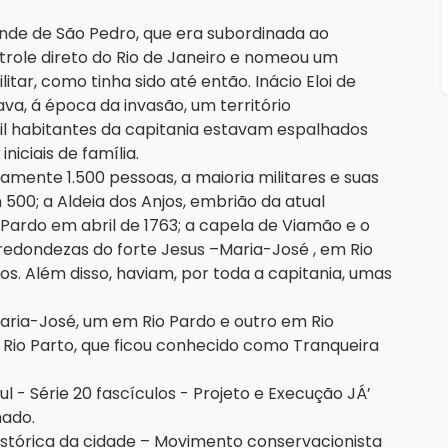
ande de São Pedro, que era subordinada ao
trole direto do Rio de Janeiro e nomeou um
r, como tinha sido até então. Inácio Eloi de
va, á época da invasão, um território
il habitantes da capitania estavam espalhados
iciais de família.
amente 1.500 pessoas, a maioria militares e suas
m 500; a Aldeia dos Anjos, embrião da atual
 Pardo em abril de 1763; a capela de Viamão e o
redondezas do forte Jesus –Maria-José , em Rio
ios. Além disso, haviam, por toda a capitania, umas
aria-José, um em Rio Pardo e outro em Rio
Rio Parto, que ficou conhecido como Tranqueira
ul - Série 20 fascículos - Projeto e Execução JÁ’
hado.
stórica da cidade – Movimento conservacionista