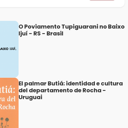
O Poviamento Tupiguarani no Baixo
Ijuí - RS - Brasil
El palmar Butiá: identidad e cultura
del departamento de Rocha -
Uruguai