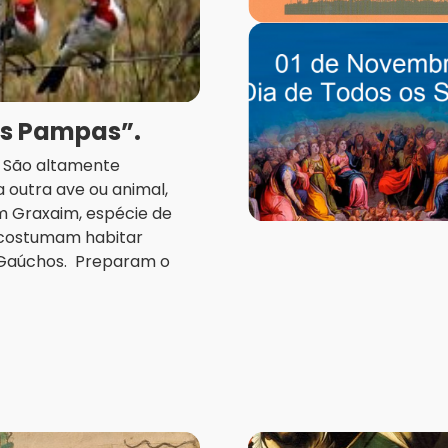
os Pampas”.
a. São altamente
 outra ave ou animal,
m Graxaim, espécie de
, costumam habitar
 Gaúchos. Preparam o