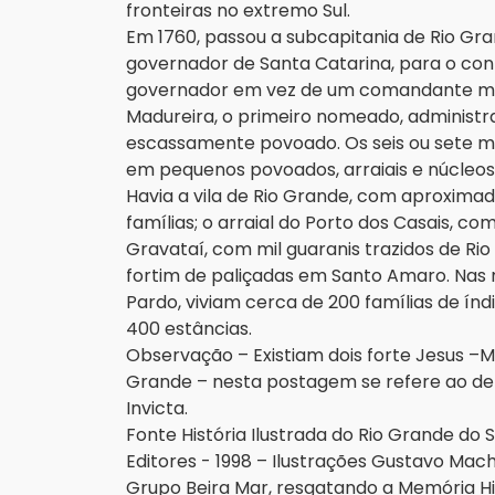
fronteiras no extremo Sul.
Em 1760, passou a subcapitania de Rio Gr
governador de Santa Catarina, para o con
governador em vez de um comandante milita
Madureira, o primeiro nomeado, administra
escassamente povoado. Os seis ou sete m
em pequenos povoados, arraiais e núcleos in
Havia a vila de Rio Grande, com aproximad
famílias; o arraial do Porto dos Casais, co
Gravataí, com mil guaranis trazidos de Rio
fortim de paliçadas em Santo Amaro. Nas 
Pardo, viviam cerca de 200 famílias de índ
400 estâncias.
Observação – Existiam dois forte Jesus –M
Grande – nesta postagem se refere ao de 
Invicta.
Fonte História Ilustrada do Rio Grande do S
Editores - 1998 – Ilustrações Gustavo Mac
Grupo Beira Mar, resgatando a Memória Hi