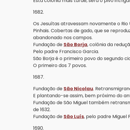
Esta colônia mais tarde, será o pivô intrig
1682.
Os Jesuítas atravessam novamente o Rio U
Pinhais. Cobertas de gado, que se reprodu
abandonado nos campos.
Fundação de
São Borja
, colônia da reduç
Pelo padre Francisco Garcia.
São Borja é o primeiro povo do segundo cic
O primeiro dos 7 povos.
1687.
Fundação de
São Nicolau
. Retransmigran
E plantando-se assim, bem próximo do anti
Fundação de São Miguel também retransm
de 1632.
Fundação de
São Luís
, pelo padre Miguel
1690.