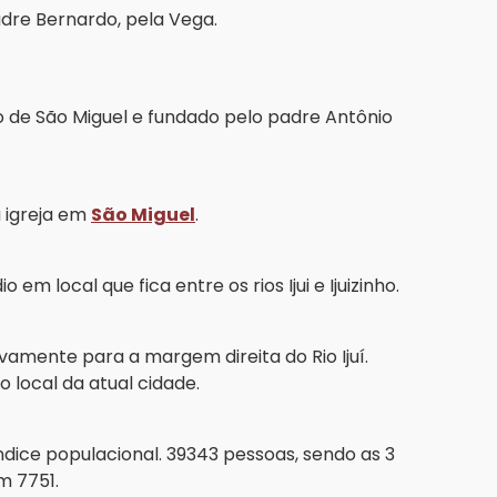
adre Bernardo, pela Vega.
de São Miguel e fundado pelo padre Antônio
 igreja em
São Miguel
.
m local que fica entre os rios Ijui e Ijuizinho.
vamente para a margem direita do Rio Ijuí.
 local da atual cidade.
ndice populacional. 39343 pessoas, sendo as 3
m 7751.