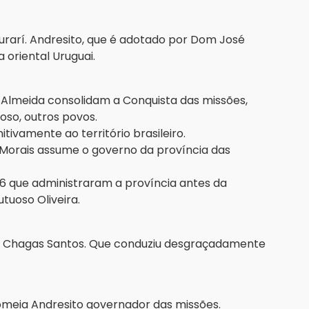
rarí. Andresito, que é adotado por Dom José
a oriental Uruguai.
e Almeida consolidam a Conquista das missões,
so, outros povos.
itivamente ao território brasileiro.
Morais assume o governo da província das
16 que administraram a província antes da
tuoso Oliveira.
l Chagas Santos. Que conduziu desgraçadamente
omeia Andresito governador das missões.