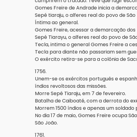
cumprirem o tratado. Teve que fugir escolt
Gomes Freire de Andrade inicia a demarcaç
Sepé tiaraju, o alferes real do povo de São
Íntima ao general.
Gomes Freire, acessar a demarcação dos l
Sepé Tiarayu, o alferes real do povo de S
Tecla, intima o general Gomes Freire a c
Tecla para diante não passariam sem guer
O exército retira-se para a colônia de Sa
1756.
Unem-se os exércitos português e espan
índios revoltosos das missões.
Morre Sepé Tiaraju, em 7 de fevereiro.
Batalha de Caiboaté, com a derrota do exé
Morrem 1500 índios e apenas um soldado p
No dia 17 de maio, Gomes Freire ocupa Sã
São João.
1761.