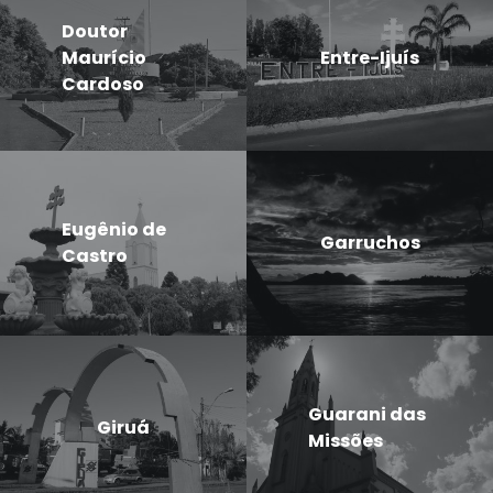
Doutor
Maurício
Entre-Ijuís
Cardoso
Eugênio de
Garruchos
Castro
Guarani das
Giruá
Missões