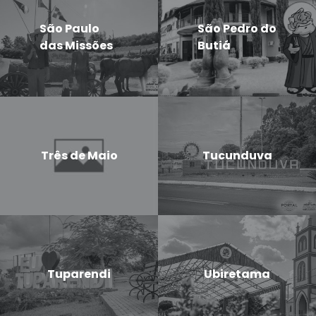
São Paulo
São Pedro do
das Missões
Butiá
Três de Maio
Tucunduva
Tuparendi
Ubiretama