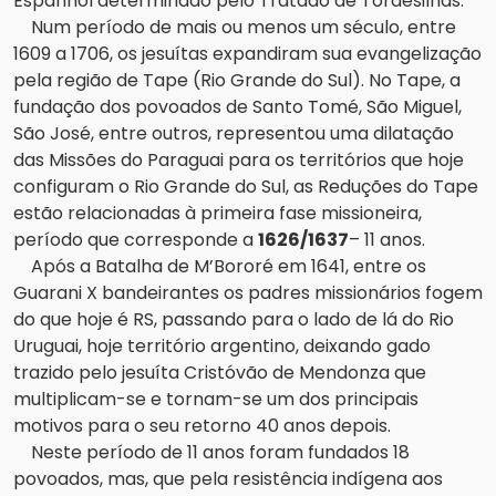
Espanhol determinado pelo Tratado de Tordesilhas.
Num período de mais ou menos um século, entre
1609 a 1706, os jesuítas expandiram sua evangelização
pela região de Tape (Rio Grande do Sul). No Tape, a
fundação dos povoados de Santo Tomé, São Miguel,
São José, entre outros, representou uma dilatação
das Missões do Paraguai para os territórios que hoje
configuram o Rio Grande do Sul, as Reduções do Tape
estão relacionadas à primeira fase missioneira,
período que corresponde a
1626/1637
– 11 anos.
Após a Batalha de M’Bororé em 1641, entre os
Guarani X bandeirantes os padres missionários fogem
do que hoje é RS, passando para o lado de lá do Rio
Uruguai, hoje território argentino, deixando gado
trazido pelo jesuíta Cristóvão de Mendonza que
multiplicam-se e tornam-se um dos principais
motivos para o seu retorno 40 anos depois.
Neste período de 11 anos foram fundados 18
povoados, mas, que pela resistência indígena aos