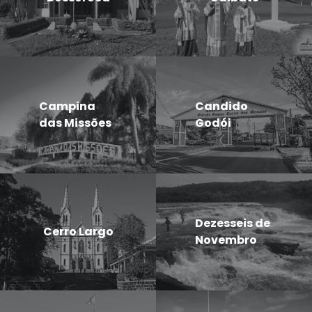
Campina
Candido
das Missões
Godói
Dezesseis de
Cerro Largo
Novembro