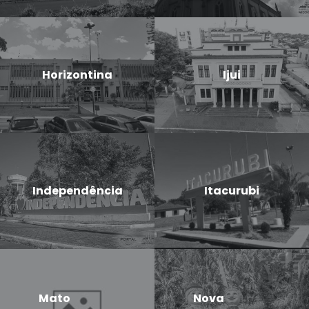
Horizontina
Ijui
Independência
Itacurubi
Mato
Nova