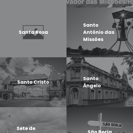
Santo
Santa Rosa
Antônio das
Missões
Santo
Santo Cristo
Ângelo
Sete de
São Borja