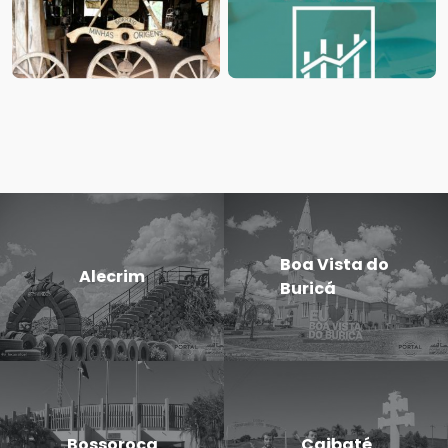
Boa Vista do
Alecrim
Buricá
Bossoroca
Caibaté