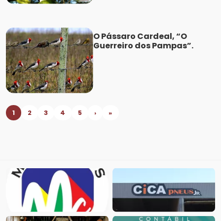
O Pássaro Cardeal, “O
Guerreiro dos Pampas”.
1
2
3
4
5
›
»