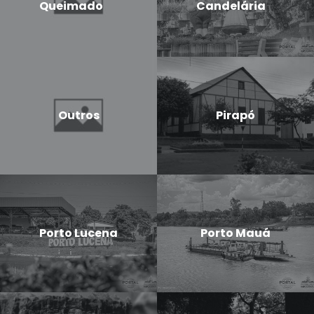
Queimado
Candelária
Outros
Pirapó
Porto Lucena
Porto Mauá