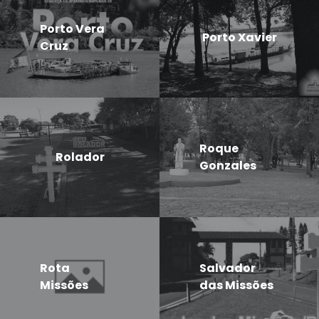
Porto Vera
Porto Xavier
Cruz
Roque
Rolador
Gonzales
Rota
Salvador
Missões
das Missões