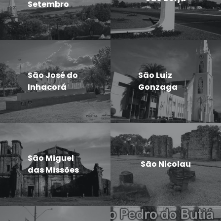
Setembro
São José do
São Luiz
Inhacorá
Gonzaga
São Miguel
São Nicolau
das Missões