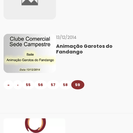
13/12/2014
Animação Garotos do
Fandango
«
‹
55
56
57
58
59