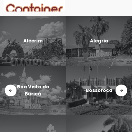
C
Alecrim
Alegria
 Vista do
Dez
Bossoroca
Buricá
N