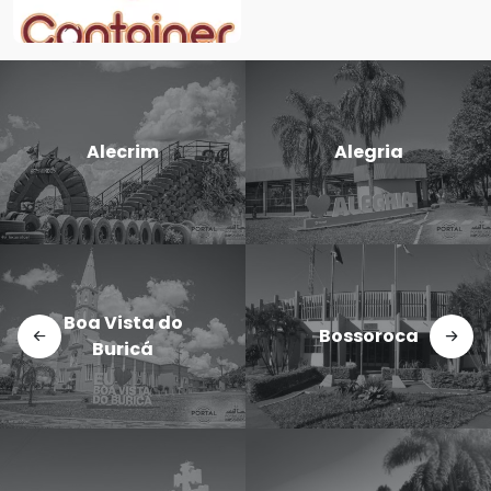
Alecrim
Alegria
Boa Vista do
Bossoroca
Buricá