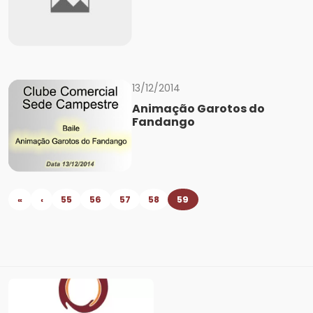
13/12/2014
Animação Garotos do
Fandango
«
‹
55
56
57
58
59