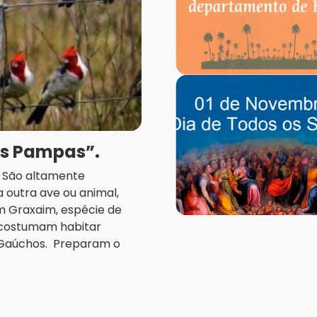
os Pampas”.
a. São altamente
 outra ave ou animal,
m Graxaim, espécie de
, costumam habitar
 Gaúchos. Preparam o