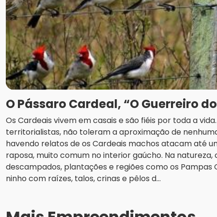
O Pássaro Cardeal, “O Guerreiro d
Os Cardeais vivem em casais e são fiéis por toda a vid
territorialistas, não toleram a aproximação de nenhuma
havendo relatos de os Cardeais machos atacam até u
raposa, muito comum no interior gaúcho. Na natureza
descampados, plantações e regiões como os Pampas
ninho com raízes, talos, crinas e pêlos d...
Mais Empreendimentos