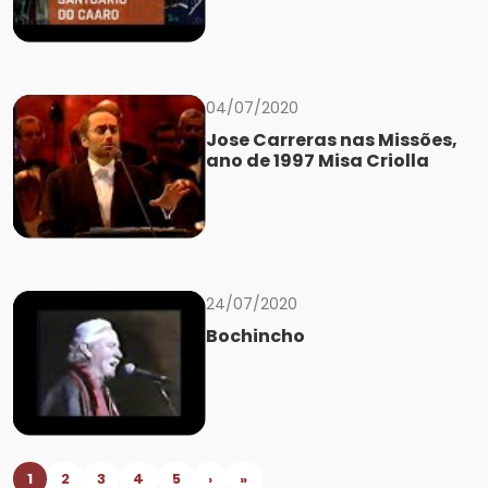
04/07/2020
Jose Carreras nas Missões,
ano de 1997 Misa Criolla
24/07/2020
Bochincho
1
2
3
4
5
›
»