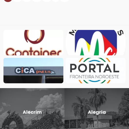
Candido
Cerro Lar
Godói