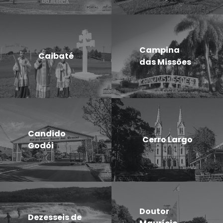
Campina
Caibaté
das Missões
Candido
Cerro Largo
Godói
Doutor
Dezesseis de