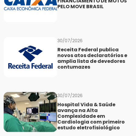
FINANCIAMENTO DE MOTOS
PELO MOVE BRASIL
30/07/2026
Receita Federal publica
novos atos declaratórios e
amplia lista de devedores
contumazes
30/07/2026
Hospital Vida & Saúde
avança na Alta
Complexidade em
Cardiologia com primeiro
estudo eletrofisiológico