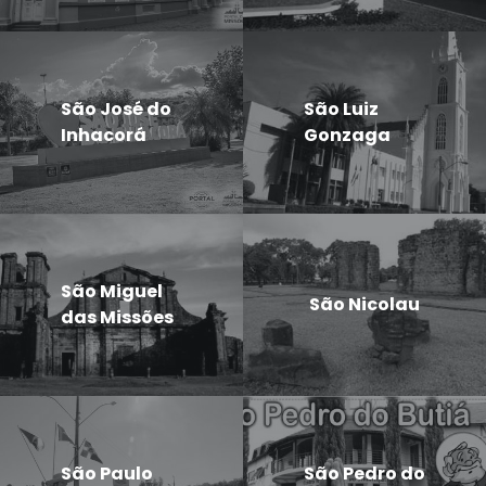
São José do
São Luiz
Inhacorá
Gonzaga
São Miguel
São Nicolau
das Missões
São Paulo
São Pedro do