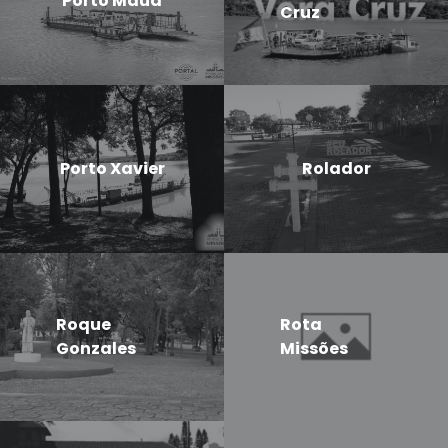
Porto Mauá
Cruz
Porto Xavier
Rolador
Roque
Rota
Gonzales
Missões