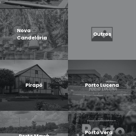
Nova
Outros
Candelária
Pirapó
Porto Lucena
Porto Vera