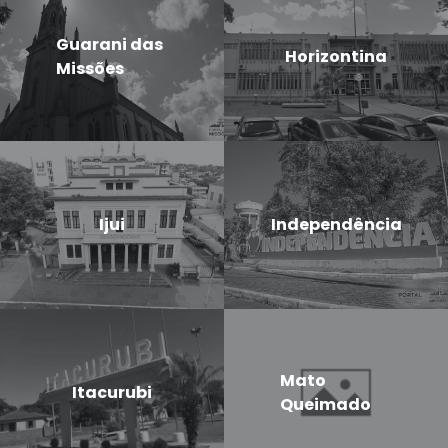
Guarani das
Horizontina
Missões
Ijui
Independência
Mato
Itacurubi
Queimado