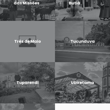
das Missões
Butiá
Três de Maio
Tucunduva
Tuparendi
Ubiretama