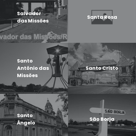
Salvador
Santa Rosa
das Missões
Santo
Antônio das
Santo Cristo
Missões
Santo
São Borja
Ângelo