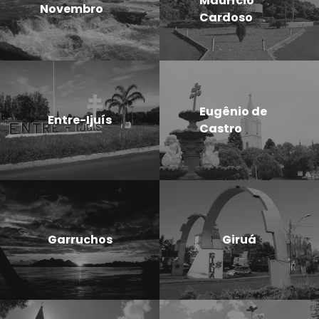
Maurício
Novembro
Cardoso
Eugênio de
Entre-Ijuís
Castro
Garruchos
Giruá