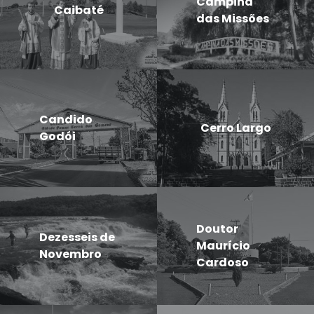
Campina
Caibaté
das Missões
Candido
Cerro Largo
Godói
Doutor
Dezesseis de
Maurício
Novembro
Cardoso