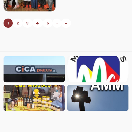
1
2
3
4
5
›
»