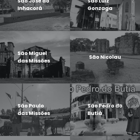
São José do
São Luiz
Inhacorá
Gonzaga
São Miguel
São Nicolau
das Missões
São Paulo
São Pedro do
das Missões
Butiá