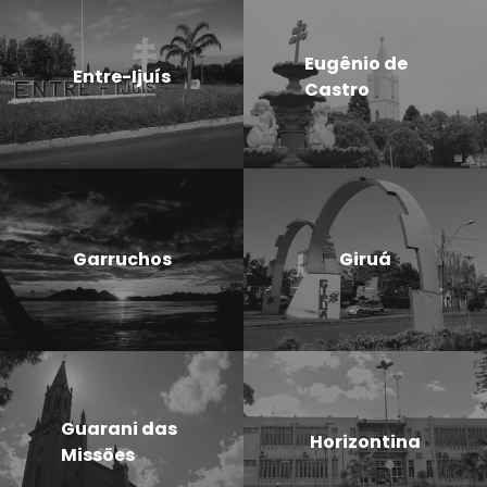
Eugênio de
Entre-Ijuís
Castro
Garruchos
Giruá
Guarani das
Horizontina
Missões