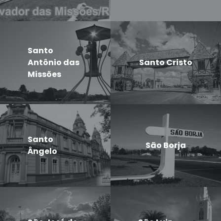
Santo
Antônio das
Santo Cristo
Missões
Santo
São Borja
Ângelo