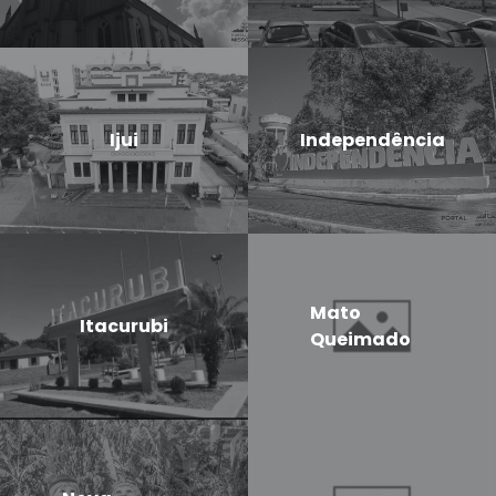
Ijui
Independência
Mato
Itacurubi
Queimado