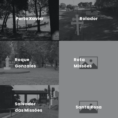
Porto Xavier
Rolador
Roque
Rota
Gonzales
Missões
Salvador
Santa Rosa
das Missões