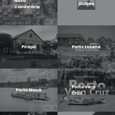
Nova
Outros
Candelária
Pirapó
Porto Lucena
Porto Vera
Porto Mauá
Cruz