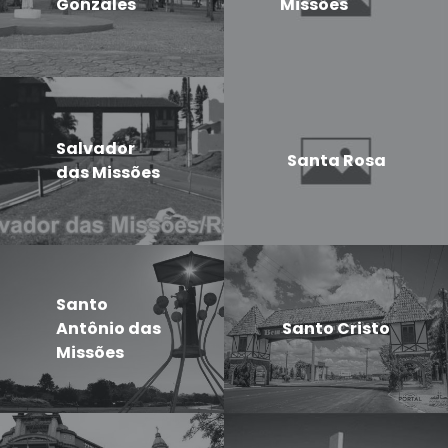
Gonzales
Missões
Salvador
Santa Rosa
das Missões
Santo
Antônio das
Santo Cristo
Missões