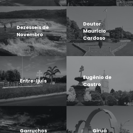
Doutor
Dezesseis de
Maurício
Novembro
Cardoso
Eugênio de
Entre-Ijuís
Castro
Garruchos
Giruá