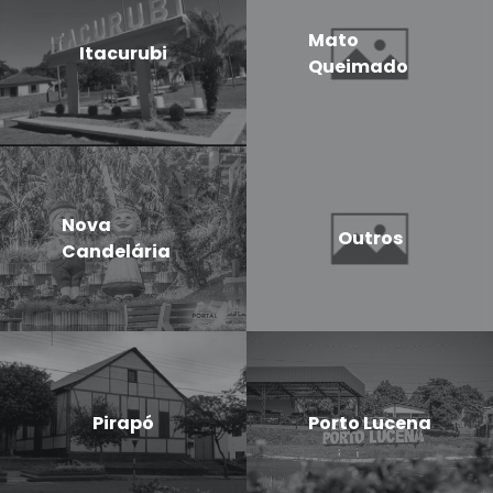
Mato
Itacurubi
Queimado
Nova
Outros
Candelária
Pirapó
Porto Lucena