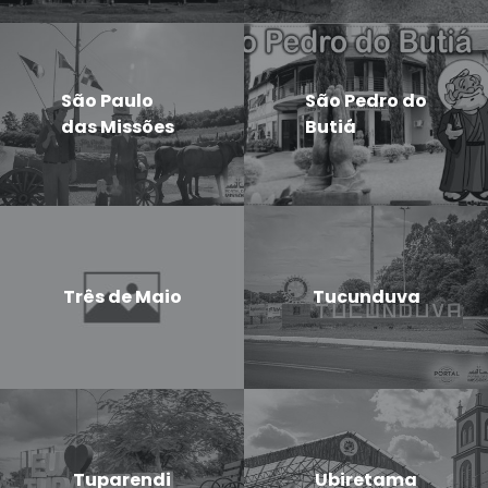
São Paulo
São Pedro do
das Missões
Butiá
Três de Maio
Tucunduva
Tuparendi
Ubiretama