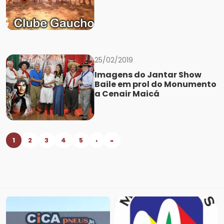
25/02/2019
Imagens do Jantar Show
Baile em prol do Monumento
a Cenair Maicá
1
2
3
4
5
›
»