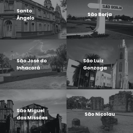
Santo
São Borja
Ângelo
São José do
São Luiz
Inhacorá
Gonzaga
São Miguel
São Nicolau
das Missões