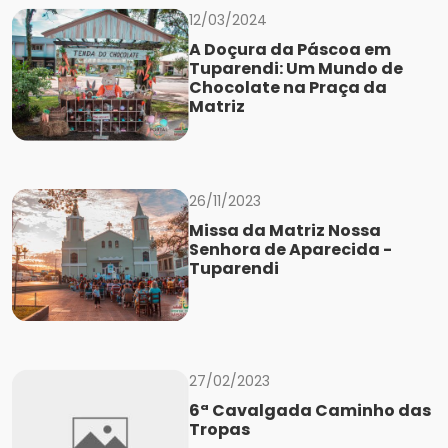
12/03/2024
A Doçura da Páscoa em
Tuparendi: Um Mundo de
Chocolate na Praça da
Matriz
26/11/2023
Missa da Matriz Nossa
Senhora de Aparecida -
Tuparendi
27/02/2023
6ª Cavalgada Caminho das
Tropas