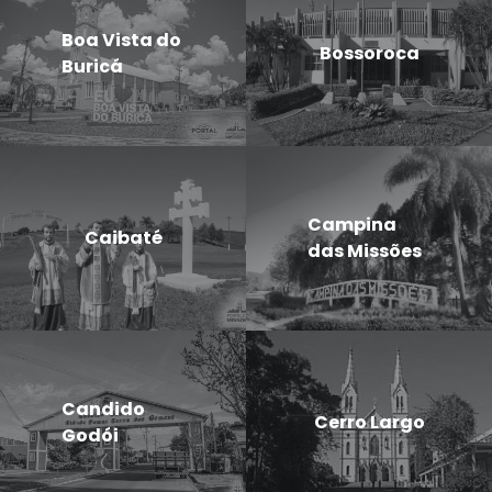
Boa Vista do
Bossoroca
Buricá
Campina
Caibaté
das Missões
Candido
Cerro Largo
Godói