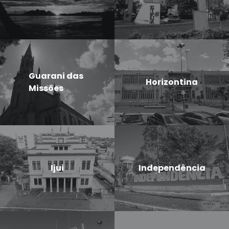
Guarani das
Horizontina
Missões
Ijui
Independência