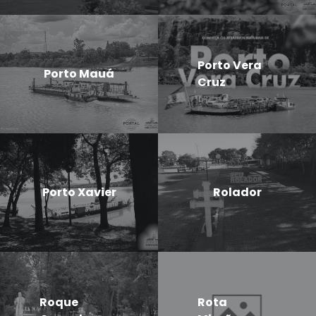
Porto Vera
Porto Mauá
Cruz
Porto Xavier
Rolador
Roque
Rota