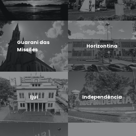
Guarani das
Horizontina
Missões
Ijui
Independência