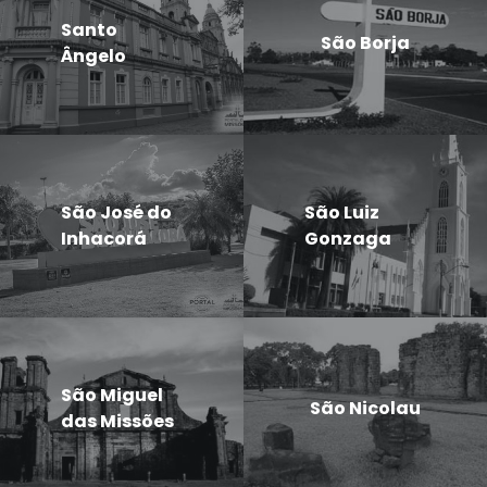
Santo
São Borja
Ângelo
São José do
São Luiz
Inhacorá
Gonzaga
São Miguel
São Nicolau
das Missões