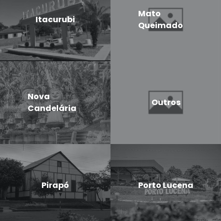
Mato
Itacurubi
Queimado
Nova
Outros
Candelária
Pirapó
Porto Lucena