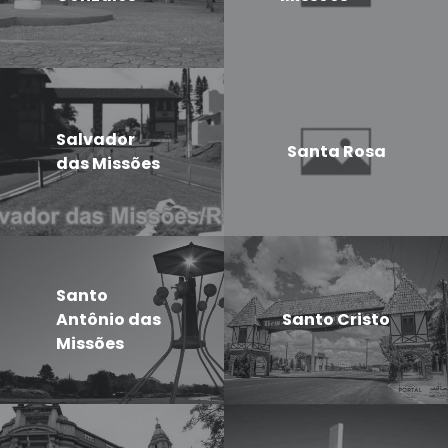
Salvador
Santa Rosa
das Missões
Santo
Antônio das
Santo Cristo
Missões