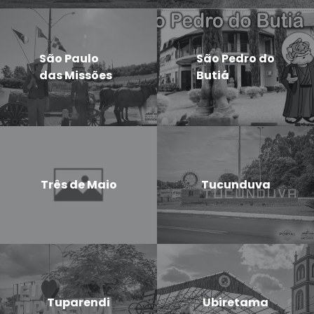
São Paulo
São Pedro do
das Missões
Butiá
Três de Maio
Tucunduva
Tuparendi
Ubiretama