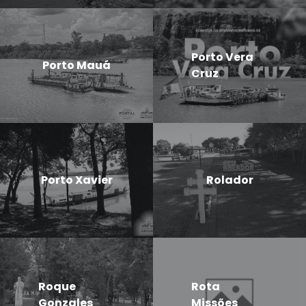
Porto Vera
Porto Mauá
Cruz
Porto Xavier
Rolador
Roque
Rota
Gonzales
Missões