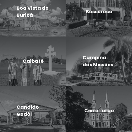
Boa Vista do
Bossoroca
Buricá
Campina
Caibaté
das Missões
Candido
Cerro Largo
Godói