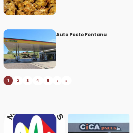
Auto Posto Fontana
1
2
3
4
5
›
»