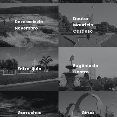
Doutor
Dezesseis de
Maurício
Novembro
Cardoso
Eugênio de
Entre-Ijuís
Castro
Garruchos
Giruá