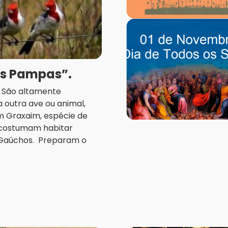
os Pampas”.
a. São altamente
 outra ave ou animal,
m Graxaim, espécie de
, costumam habitar
 Gaúchos. Preparam o