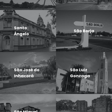
Santo
São Borja
Ângelo
São José do
São Luiz
Inhacorá
Gonzaga
São Miguel