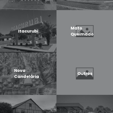
Mato
Itacurubi
Queimado
Nova
Outros
Candelária