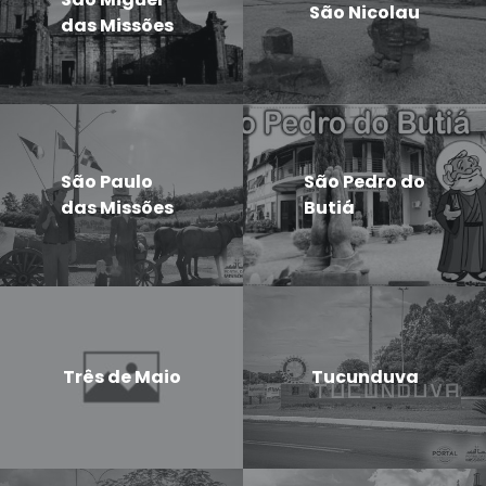
São Nicolau
das Missões
São Paulo
São Pedro do
das Missões
Butiá
Três de Maio
Tucunduva