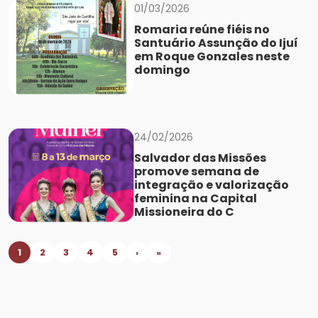
01/03/2026
Romaria reúne fiéis no
Santuário Assunção do Ijuí
em Roque Gonzales neste
domingo
24/02/2026
Salvador das Missões
promove semana de
integração e valorização
feminina na Capital
Missioneira do C
1
2
3
4
5
›
»