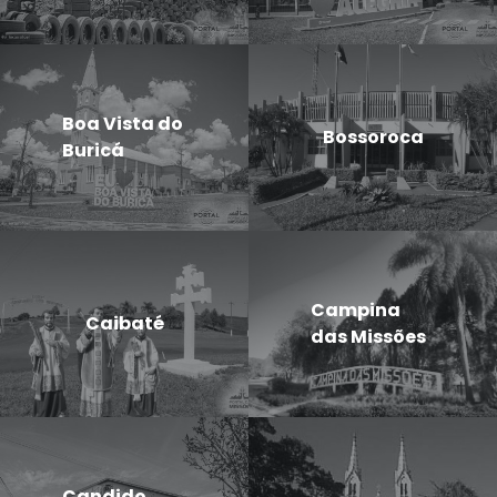
Boa Vista do
Bossoroca
Buricá
Campina
Caibaté
das Missões
Candido