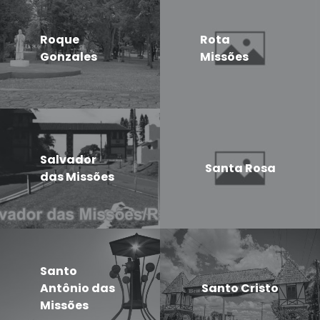
Roque
Rota
Gonzales
Missões
Salvador
Santa Rosa
das Missões
Santo
Antônio das
Santo Cristo
Missões