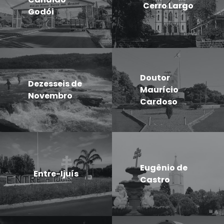
Cerro Largo
Godói
Doutor
Dezesseis de
Maurício
Novembro
Cardoso
Eugênio de
Entre-Ijuís
Castro