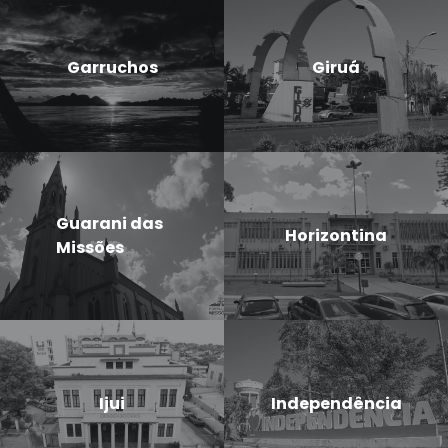
Garruchos
Giruá
Guarani das
Horizontina
Missões
Ijui
Independência