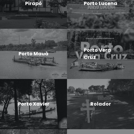
Pirapó
Porto Lucena
Porto Vera
Porto Mauá
Cruz
Porto Xavier
Rolador