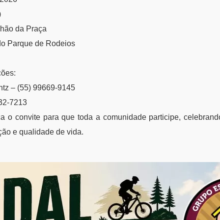
)
lhão da Praça
do Parque de Rodeios
ções:
ntz – (55) 99669-9145
932-7213
ça o convite para que toda a comunidade participe, celebrand
ção e qualidade de vida.