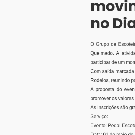
movi
no Dia
O Grupo de Escotei
Queimado. A ativi
participar de um mom
Com saída marcada p
Rodeios, reunindo pa
A proposta do evento
promover os valores 
As inscrições são g
Serviço:
Evento: Pedal Escot
Data: 01 de maio de