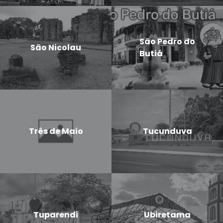
São Pedro do
São Nicolau
Butiá
Três de Maio
Tucunduva
Tuparendi
Ubiretama