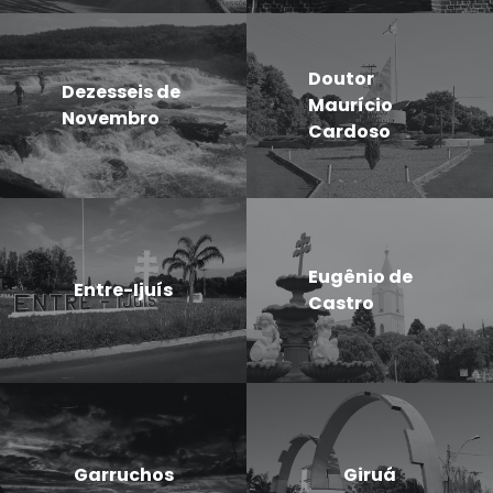
Doutor
Dezesseis de
Maurício
Novembro
Cardoso
Eugênio de
Entre-Ijuís
Castro
Garruchos
Giruá