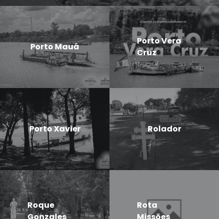
Porto Vera
Porto Mauá
Cruz
Porto Xavier
Rolador
Roque
Rota
Gonzales
Missões