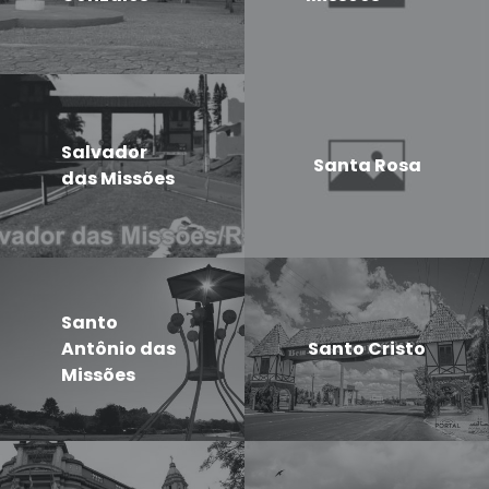
Salvador
Santa Rosa
das Missões
Santo
Antônio das
Santo Cristo
Missões