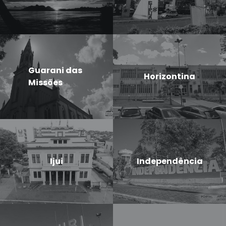
Guarani das
Horizontina
Missões
Ijui
Independência