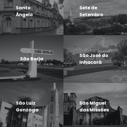
Santo
Sete de
Ângelo
Setembro
São José do
São Borja
Inhacorá
São Luiz
São Miguel
Gonzaga
das Missões