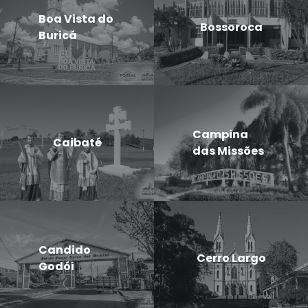
Boa Vista do
Bossoroca
Buricá
Campina
Caibaté
das Missões
Candido
Cerro Largo
Godói