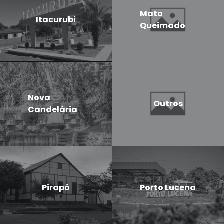
Mato
Itacurubi
Queimado
Nova
Outros
Candelária
Pirapó
Porto Lucena