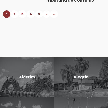
Tributária do Consumo
1
2
3
4
5
›
»
Alecrim
Alegria