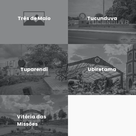
Três de Maio
Tucunduva
Tuparendi
Ubiretama
Vitória das
Missões