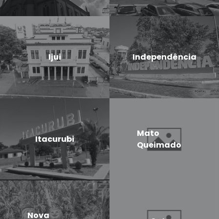
Ijui
Independência
Mato
Itacurubi
Queimado
Nova