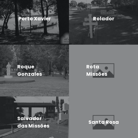
Porto Xavier
Rolador
Roque
Rota
Gonzales
Missões
Salvador
Santa Rosa
das Missões