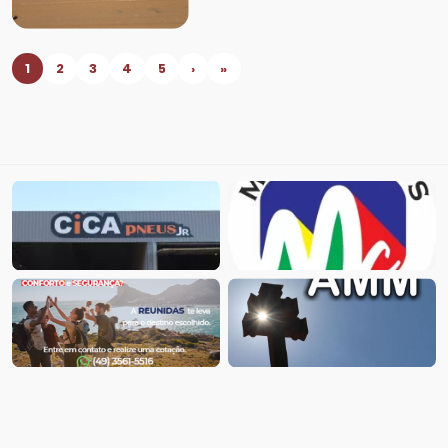
1
2
3
4
5
›
»