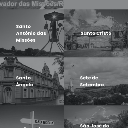
Santo
Antônio das
Santo Cristo
Missões
Santo
Sete de
Ângelo
Setembro
São José do