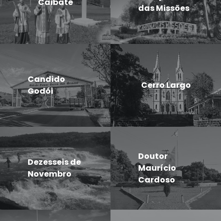
Caibaté
das Missões
Candido
Cerro Largo
Godói
Doutor
Dezesseis de
Maurício
Novembro
Cardoso