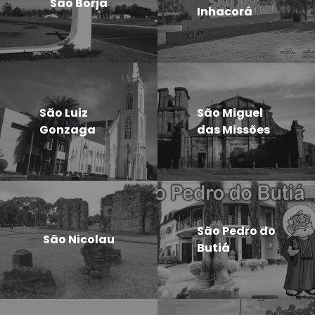
São Borja
Inhacorá
São Luiz
São Miguel
Gonzaga
das Missões
São Pedro do
São Nicolau
Butiá