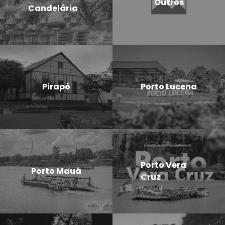
Outros
Candelária
Pirapó
Porto Lucena
Porto Vera
Porto Mauá
Cruz