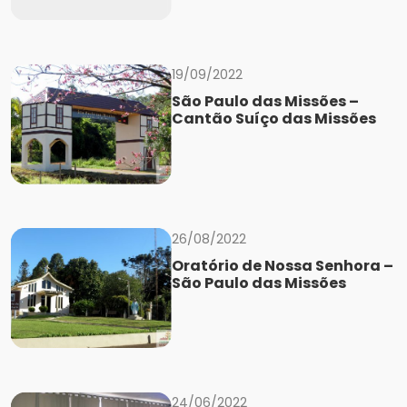
19/09/2022
São Paulo das Missões –
Cantão Suíço das Missões
26/08/2022
Oratório de Nossa Senhora –
São Paulo das Missões
24/06/2022