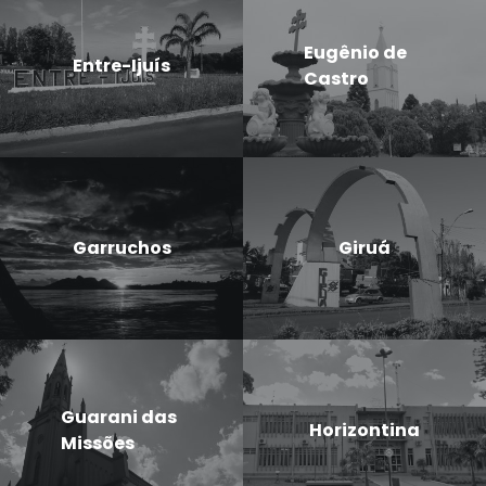
Eugênio de
Entre-Ijuís
Castro
Garruchos
Giruá
Guarani das
Horizontina
Missões