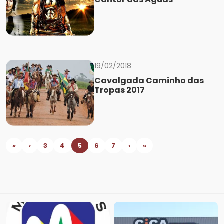
19/02/2018
Cavalgada Caminho das
Tropas 2017
«
‹
3
4
5
6
7
›
»