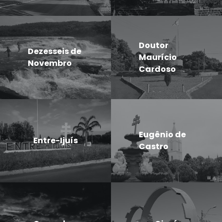
Doutor
Dezesseis de
Maurício
Novembro
Cardoso
Eugênio de
Entre-Ijuís
Castro