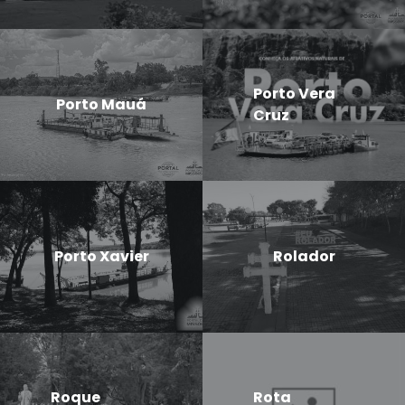
Porto Vera
Porto Mauá
Cruz
Porto Xavier
Rolador
Roque
Rota