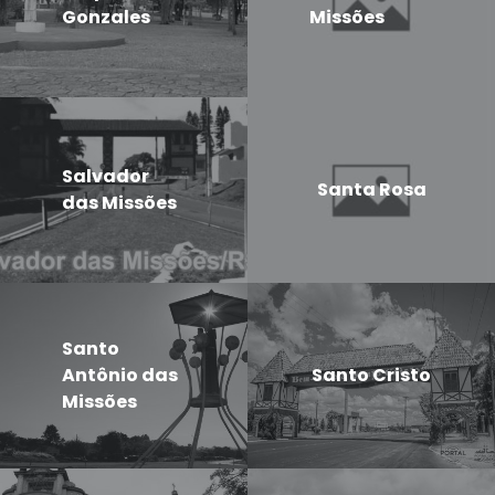
Gonzales
Missões
Salvador
Santa Rosa
das Missões
Santo
Antônio das
Santo Cristo
Missões