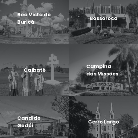
Boa Vista do
Bossoroca
Buricá
Campina
Caibaté
das Missões
Candido
Cerro Largo
Godói