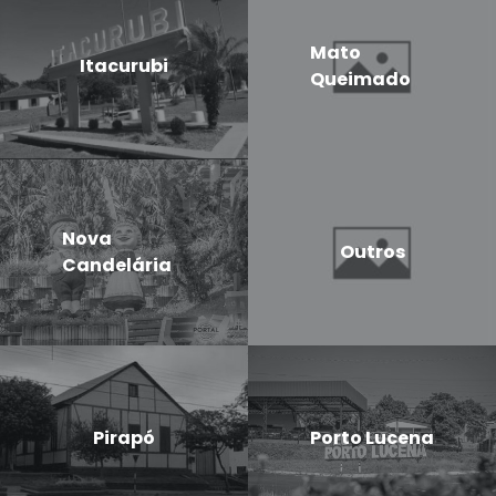
Mato
Itacurubi
Queimado
Nova
Outros
Candelária
Pirapó
Porto Lucena