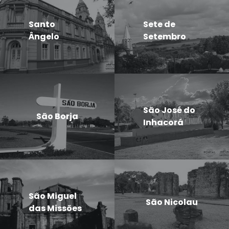
Santo
Sete de
Ângelo
Setembro
São José do
São Borja
Inhacorá
São Miguel
São Nicolau
das Missões