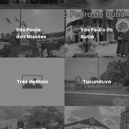
São Paulo
São Pedro do
das Missões
Butiá
Três de Maio
Tucunduva