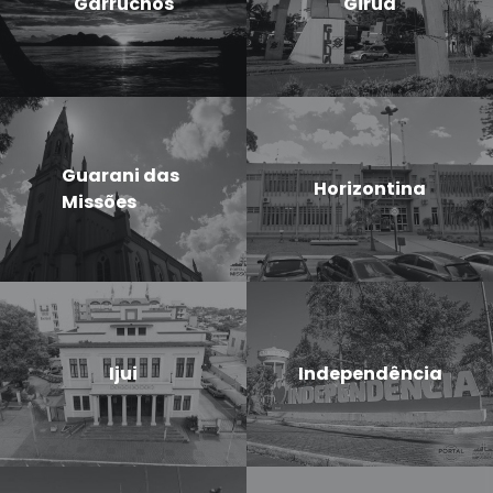
Garruchos
Giruá
Guarani das
Horizontina
Missões
Ijui
Independência