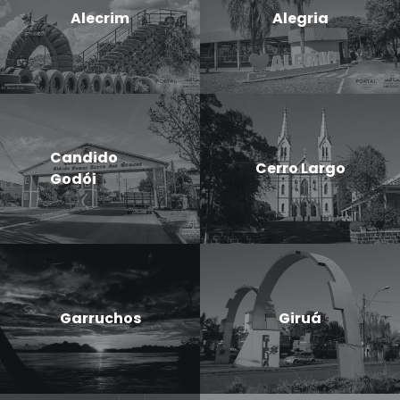
Alecrim
Alegria
Candido
Cerro Largo
Godói
Garruchos
Giruá