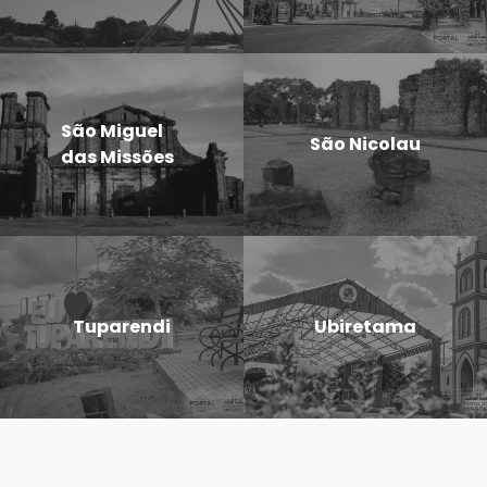
São Miguel
São Nicolau
das Missões
Tuparendi
Ubiretama