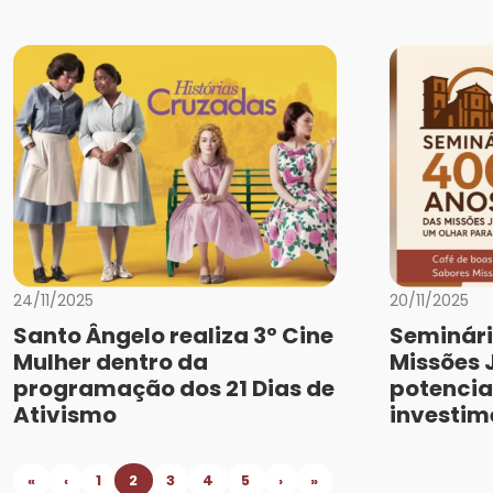
24/11/2025
20/11/2025
Santo Ângelo realiza 3º Cine
Seminári
Mulher dentro da
Missões 
programação dos 21 Dias de
potencial
Ativismo
investim
«
‹
1
2
3
4
5
›
»