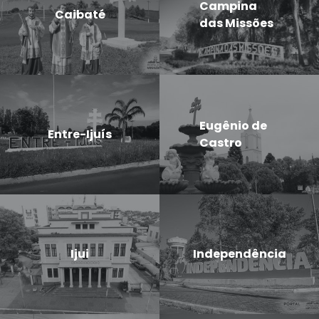
Campina
Caibaté
das Missões
Eugênio de
Entre-Ijuís
Castro
Ijui
Independência