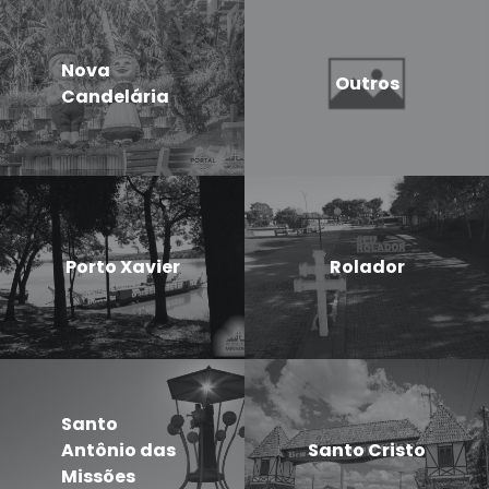
Nova
Outros
Candelária
Porto Xavier
Rolador
Santo
Antônio das
Santo Cristo
Missões