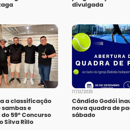
zaga
divulgada
17/12/2025
a a classificação
Cândido Godói ina
de sambas e
nova quadra de pa
do 59º Concurso
sábado
 Silva Rillo