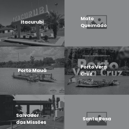
Mato
Itacurubi
Queimado
Porto Vera
Porto Mauá
Cruz
Salvador
Santa Rosa
das Missões