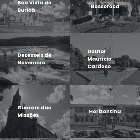
Boa Vista do
Bossoroca
Buricá
Doutor
Dezesseis de
Maurício
Novembro
Cardoso
Guarani das
Horizontina
Missões