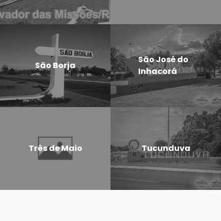
São José do
São Borja
Inhacorá
Três de Maio
Tucunduva