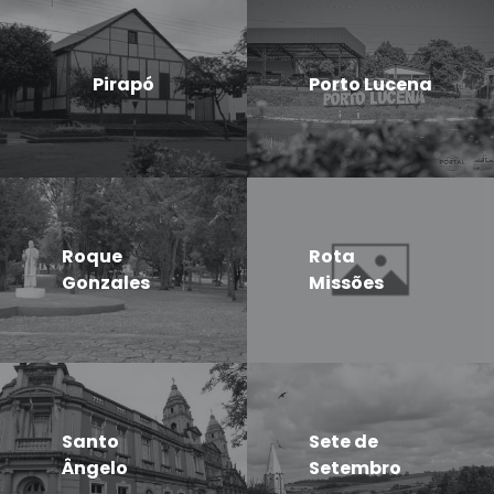
Pirapó
Porto Lucena
Roque
Rota
Gonzales
Missões
Santo
Sete de
Ângelo
Setembro