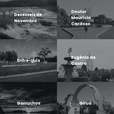
Doutor
Dezesseis de
Maurício
Novembro
Cardoso
Eugênio de
Entre-Ijuís
Castro
Garruchos
Giruá