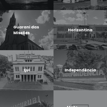
Guarani das
Horizontina
Missões
Ijui
Independência