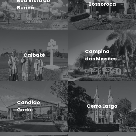
Boa Vista do
Bossoroca
Buricá
Campina
Caibaté
das Missões
Candido
Cerro Largo
Godói