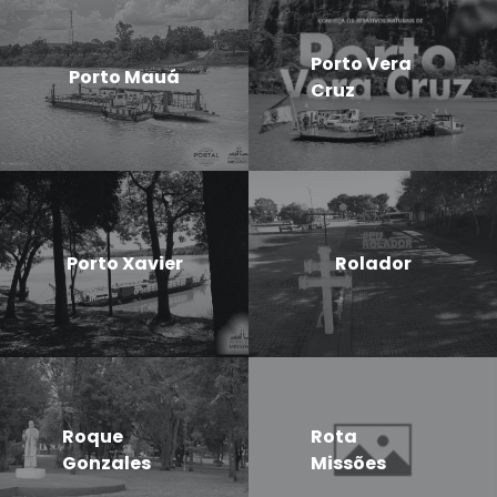
Porto Vera
Porto Mauá
Cruz
Porto Xavier
Rolador
Roque
Rota
Gonzales
Missões