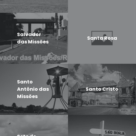
Salvador
Santa Rosa
das Missões
Santo
Antônio das
Santo Cristo
Missões