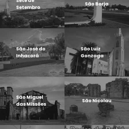
Sete de
São Borja
Setembro
São José do
São Luiz
Inhacorá
Gonzaga
São Miguel
São Nicolau
das Missões