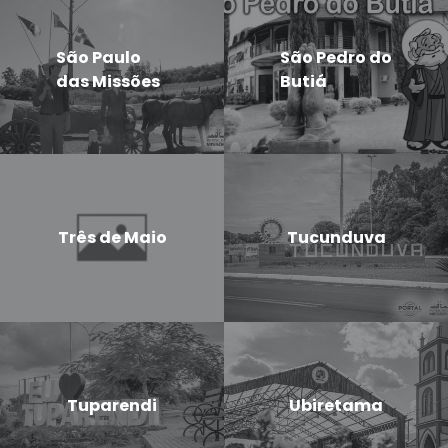
São Paulo
São Pedro do
das Missões
Butiá
Três de Maio
Tucunduva
Tuparendi
Ubiretama