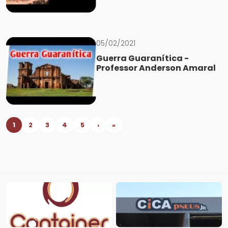
05/02/2021
Guerra Guaranítica -
Professor Anderson Amaral
1
2
3
4
5
›
»