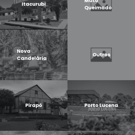
Mato
Itacurubi
Queimado
Nova
Outros
Candelária
Pirapó
Porto Lucena