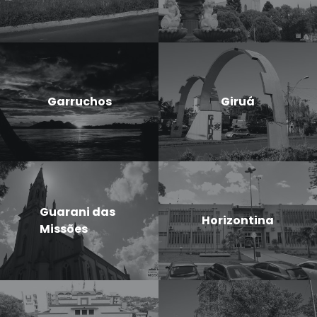
Garruchos
Giruá
Guarani das
Horizontina
Missões