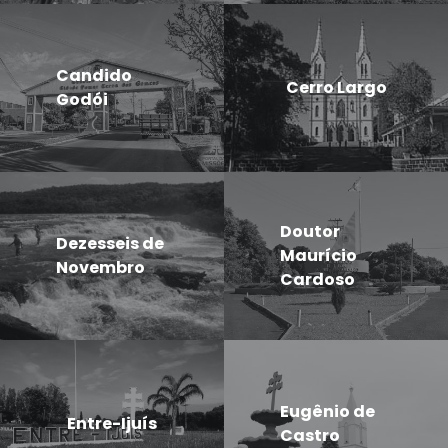
Candido
Cerro Largo
Godói
Doutor
Dezesseis de
Maurício
Novembro
Cardoso
Eugênio de
Entre-Ijuís
Castro