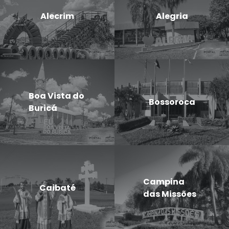
Alecrim
Alegria
Boa Vista do
Bossoroca
Buricá
Campina
Caibaté
das Missões