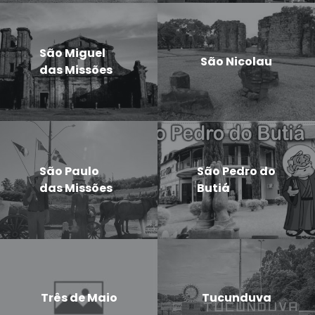
São Miguel
São Nicolau
das Missões
São Paulo
São Pedro do
das Missões
Butiá
Três de Maio
Tucunduva