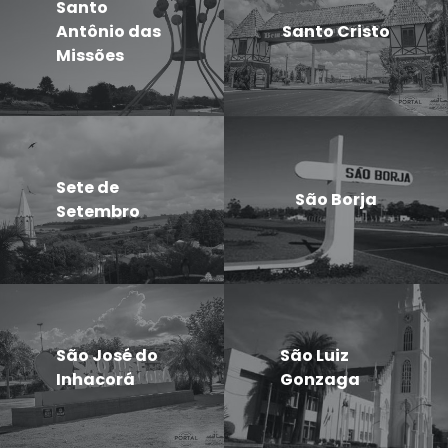
Santo
Antônio das
Santo Cristo
Missões
Sete de
São Borja
Setembro
São José do
São Luiz
Inhacorá
Gonzaga