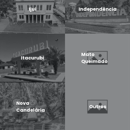
Ijui
Independência
Mato
Itacurubi
Queimado
Nova
Outros
Candelária