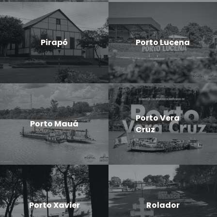
Pirapó
Porto Lucena
Porto Vera
Porto Mauá
Cruz
Porto Xavier
Rolador