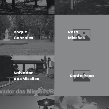
Roque
Rota
Gonzales
Missões
Salvador
Santa Rosa
das Missões