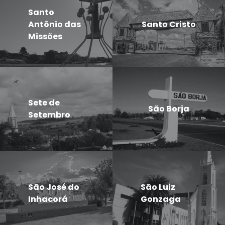
Santo
Antônio das
Santo Cristo
Missões
Sete de
São Borja
Setembro
São José do
São Luiz
Inhacorá
Gonzaga