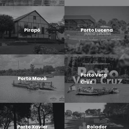
Pirapó
Porto Lucena
Porto Vera
Porto Mauá
Cruz
Porto Xavier
Rolador