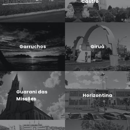
Castro
Garruchos
Giruá
Guarani das
Horizontina
Missões