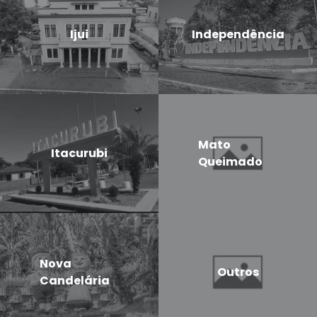
Ijui
Independência
Mato
Itacurubi
Queimado
Nova
Outros
Candelária