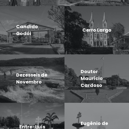
Candido
Cerro Largo
Godói
Doutor
Dezesseis de
Maurício
Novembro
Cardoso
Eugênio de
Entre-Ijuís