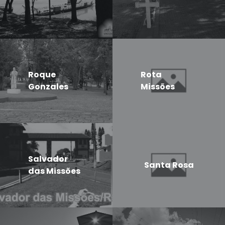
Roque
Rota
Gonzales
Missões
Salvador
Santa Rosa
das Missões