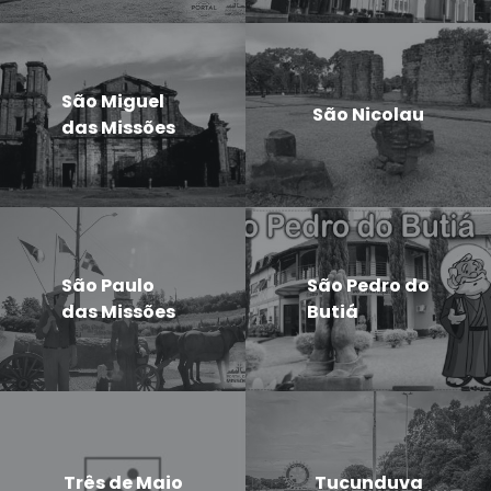
São Miguel
São Nicolau
das Missões
São Paulo
São Pedro do
das Missões
Butiá
Três de Maio
Tucunduva