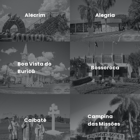
Alecrim
Alegria
Boa Vista do
Bossoroca
Buricá
Campina
Caibaté
das Missões