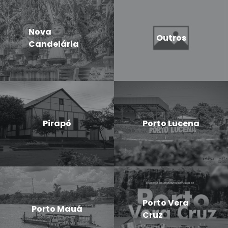
Nova
Outros
Candelária
Pirapó
Porto Lucena
Porto Vera
Porto Mauá
Cruz