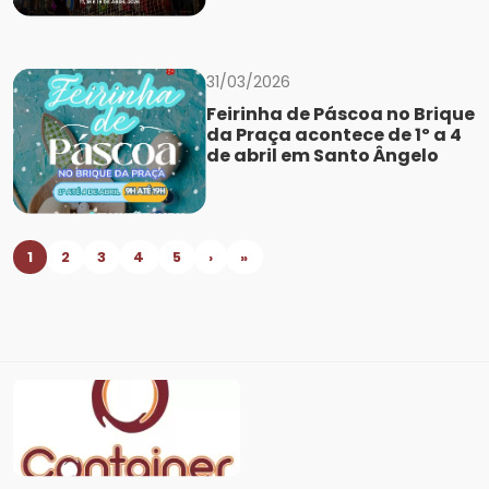
31/03/2026
Feirinha de Páscoa no Brique
da Praça acontece de 1º a 4
de abril em Santo Ângelo
1
2
3
4
5
›
»