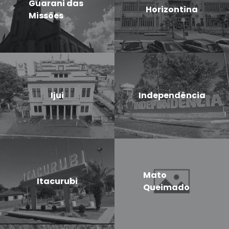
Guarani das
Horizontina
Missões
Ijui
Independência
Mato
Itacurubi
Queimado