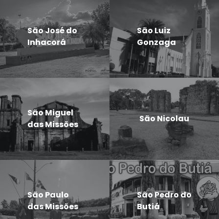
São José do
São Luiz
Inhacorá
Gonzaga
São Miguel
São Nicolau
das Missões
São Paulo
São Pedro do
das Missões
Butiá