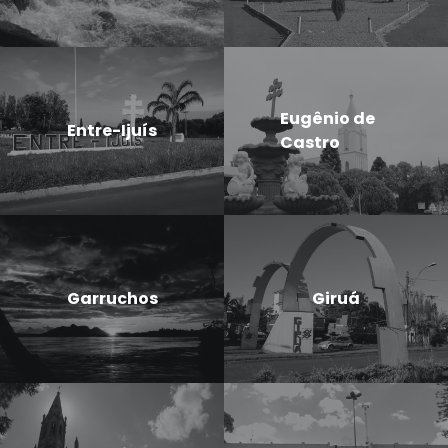
Eugênio de
Entre-Ijuís
Castro
Garruchos
Giruá