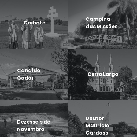
Campina
Caibaté
das Missões
Candido
Cerro Largo
Godói
Doutor
Dezesseis de
Maurício
Novembro
Cardoso