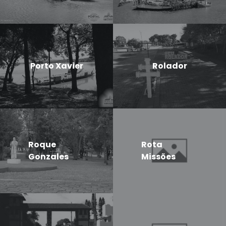
Porto Xavier
Rolador
Roque
Rota
Gonzales
Missões