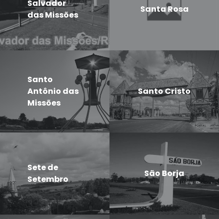
Salvador
Santa Rosa
das Missões
Santo
Antônio das
Santo Cristo
Missões
Sete de
São Borja
Setembro