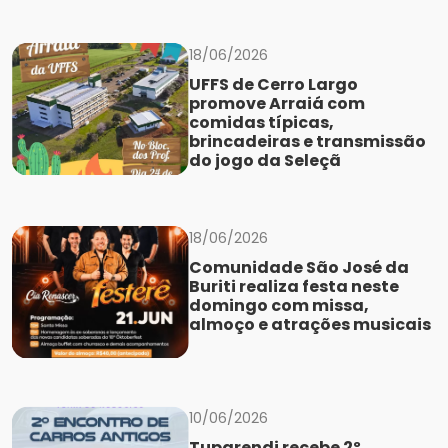
18/06/2026
UFFS de Cerro Largo
promove Arraiá com
comidas típicas,
brincadeiras e transmissão
do jogo da Seleçã
18/06/2026
Comunidade São José da
Buriti realiza festa neste
domingo com missa,
almoço e atrações musicais
10/06/2026
Tuparendi recebe 2º