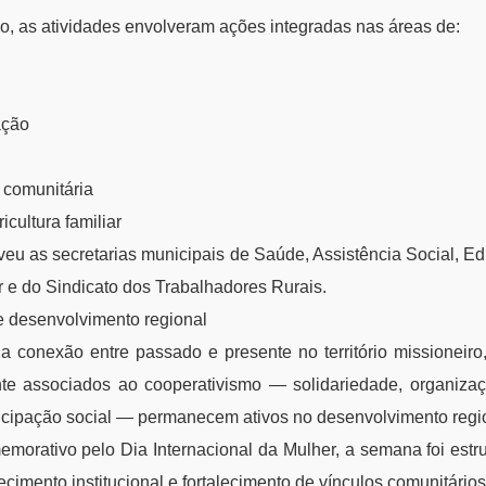
o, as atividades envolveram ações integradas nas áreas de:
ação
 comunitária
cultura familiar
eu as secretarias municipais de Saúde, Assistência Social, Ed
 e do Sindicato dos Trabalhadores Rurais.
 e desenvolvimento regional
u a conexão entre passado e presente no território missionei
nte associados ao cooperativismo — solidariedade, organizaçã
ticipação social — permanecem ativos no desenvolvimento regi
emorativo pelo Dia Internacional da Mulher, a semana foi est
cimento institucional e fortalecimento de vínculos comunitário