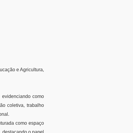
ucação e Agricultura,
ro, evidenciando como
o coletiva, trabalho
onal.
ruturada como espaço
s, destacando o papel