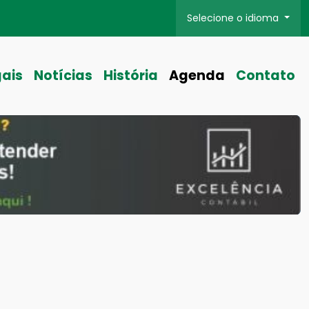
Selecione o idioma
gais
Notícias
História
Agenda
Contato