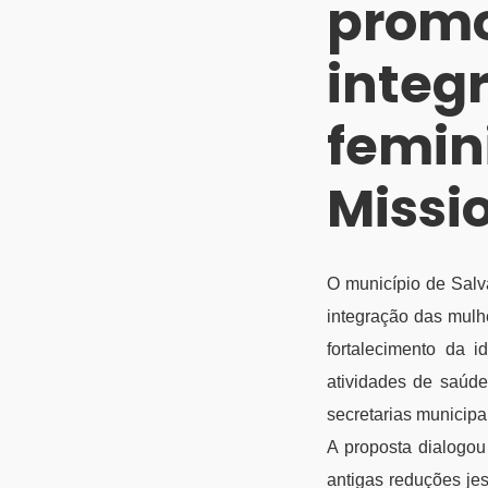
prom
integ
femin
Missi
O município de Salv
integração das mulhe
fortalecimento da i
atividades de saúde,
secretarias municipai
A proposta dialogou
antigas reduções jes