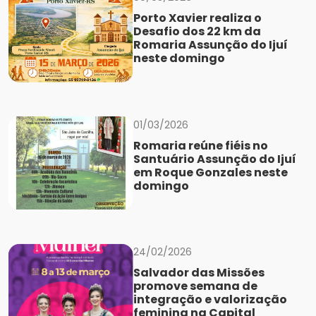
Porto Xavier realiza o
Desafio dos 22 km da
Romaria Assunção do Ijuí
neste domingo
01/03/2026
Romaria reúne fiéis no
Santuário Assunção do Ijuí
em Roque Gonzales neste
domingo
24/02/2026
Salvador das Missões
promove semana de
integração e valorização
feminina na Capital