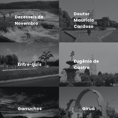
Doutor
Dezesseis de
Maurício
Novembro
Cardoso
Eugênio de
Entre-Ijuís
Castro
Garruchos
Giruá