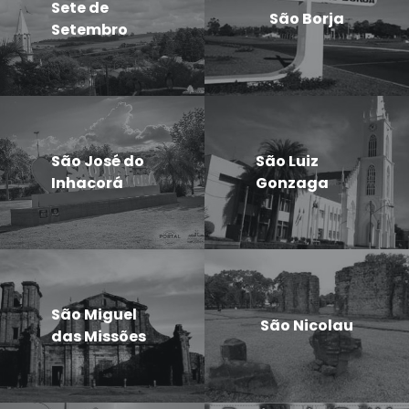
Sete de
São Borja
Setembro
São José do
São Luiz
Inhacorá
Gonzaga
São Miguel
São Nicolau
das Missões