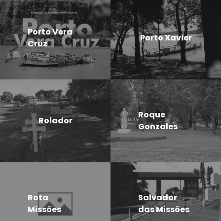
Porto Vera
Porto Xavier
Cruz
Roque
Rolador
Gonzales
Rota
Salvador
Missões
das Missões