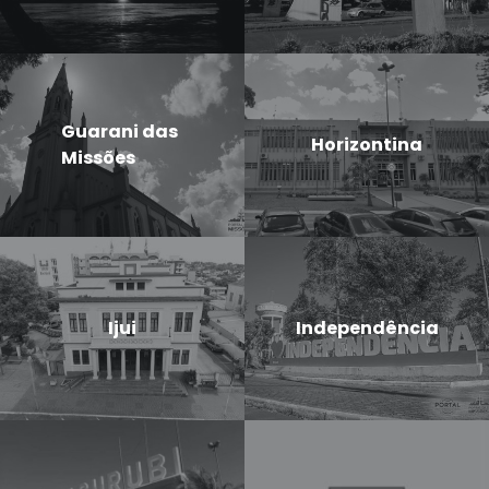
Guarani das
Horizontina
Missões
Ijui
Independência