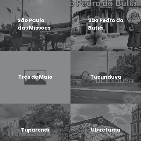
São Paulo
São Pedro do
das Missões
Butiá
Três de Maio
Tucunduva
Tuparendi
Ubiretama