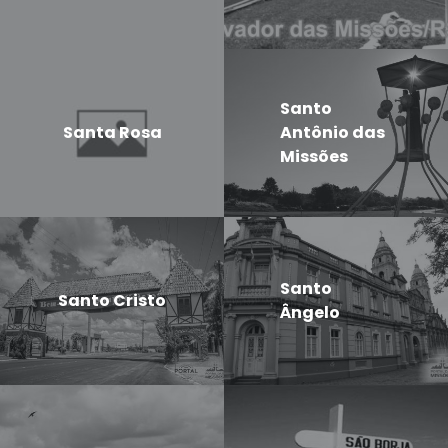
Santo
Santa Rosa
Antônio das
Missões
Santo
Santo Cristo
Ângelo