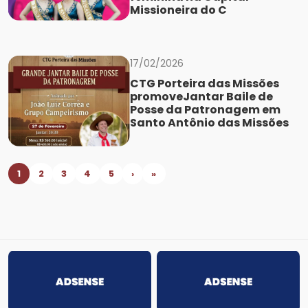
Missioneira do C
17/02/2026
CTG Porteira das Missões
promoveJantar Baile de
Posse da Patronagem em
Santo Antônio das Missões
1
2
3
4
5
›
»