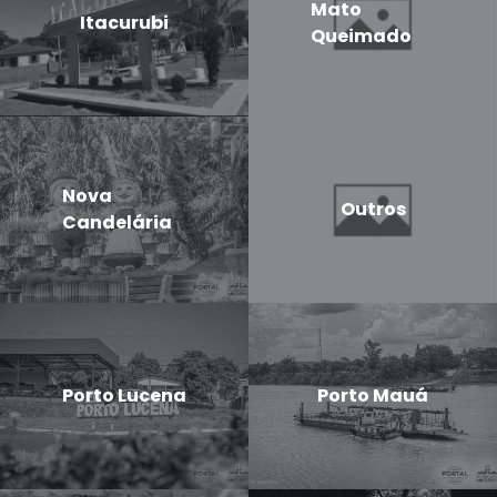
Mato
Itacurubi
Queimado
Nova
Outros
Candelária
Porto Lucena
Porto Mauá