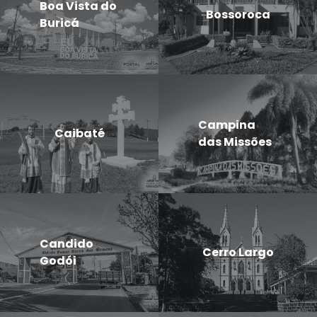
Boa Vista do
Bossoroca
Buricá
Campina
Caibaté
das Missões
Candido
Cerro Largo
Godói