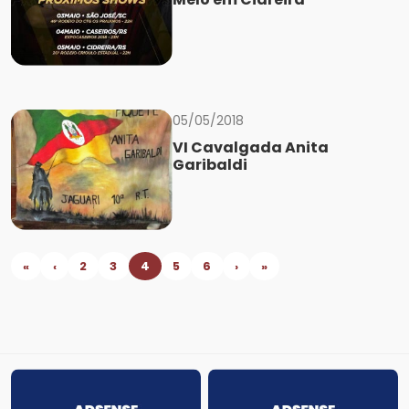
05/05/2018
VI Cavalgada Anita
Garibaldi
«
‹
2
3
4
5
6
›
»