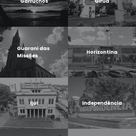
Garruchos
Giruá
Guarani das
Horizontina
Missões
Ijui
Independência