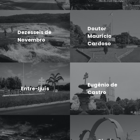
Doutor
Dezesseis de
Maurício
Novembro
Cardoso
Eugênio de
Entre-Ijuís
Castro