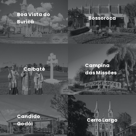
Boa Vista do
Bossoroca
Buricá
Campina
Caibaté
das Missões
Candido
Cerro Largo
Godói