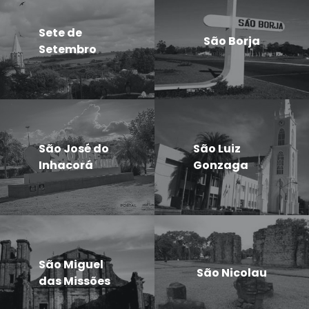
Sete de
São Borja
Setembro
São José do
São Luiz
Inhacorá
Gonzaga
São Miguel
São Nicolau
das Missões