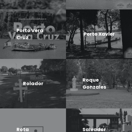
Porto Vera
Porto Xavier
Cruz
Roque
Rolador
Gonzales
Rota
Salvador