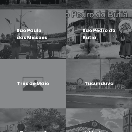
São Paulo
São Pedro do
das Missões
Butiá
Três de Maio
Tucunduva