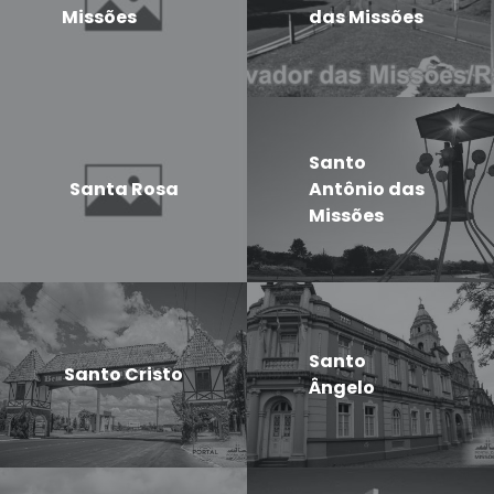
Missões
das Missões
Santo
Santa Rosa
Antônio das
Missões
Santo
Santo Cristo
Ângelo