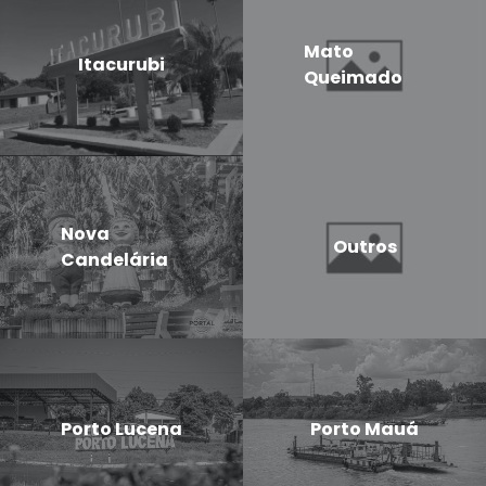
Mato
Itacurubi
Queimado
Nova
Outros
Candelária
Porto Lucena
Porto Mauá