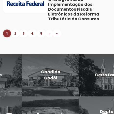
Implementação dos
Documentos Fiscais
Eletrônicos da Reforma
Tributária do Consumo
1
2
3
4
5
›
»
Candido
Cerro Largo
Godói
Doutor