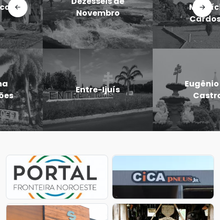
Dezesseis de
Maurício
Novembro
Cardoso
Eugênio de
Entre-Ijuís
Castro