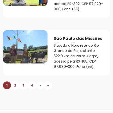
acesso BR-392, CEP 97.920-
000, Fone (55).
São Paulo das Missões
Situado a Noroeste do Rio
Grande do Sul, distante
522,9 km de Porto Alegre,
acesso pela RS-168, CEP
97.980-000, Fone (55).
1
2
3
4
›
»