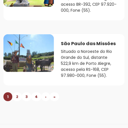
acesso BR-392, CEP 97.920-
000, Fone (55).
São Paulo das Missões
Situado a Noroeste do Rio
Grande do Sul, distante
522,9 km de Porto Alegre,
acesso pela RS-168, CEP
97.980-000, Fone (55).
1
2
3
4
›
»