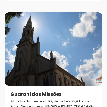
Guarani das Missões
Situado a Noroeste do RS, distante 473,8 km de
Porto Alegre, acesso BR-392 e RS-162, CEP 97.950-