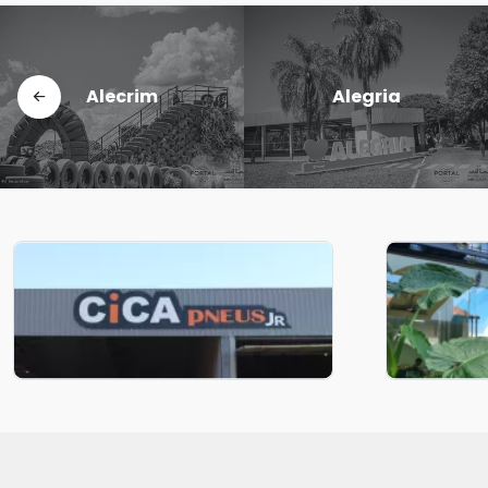
Candido
Cerro Largo
Godói