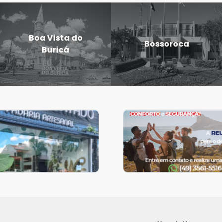
Doutor
Dezesseis de
Maurício
Novembro
Cardoso