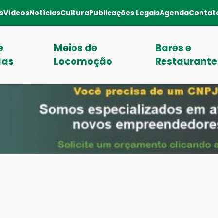
s
Vídeos
Notícias
Cultura
Publicações Legais
Agenda
Contat
e
Meios de
Bares e
das
Locomoção
Restaurante