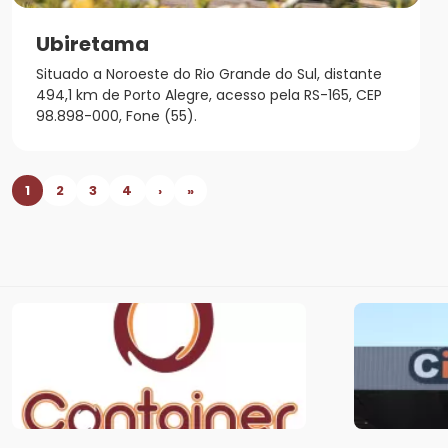
Ubiretama
Situado a Noroeste do Rio Grande do Sul, distante
494,1 km de Porto Alegre, acesso pela RS-165, CEP
98.898-000, Fone (55).
1
2
3
4
›
»