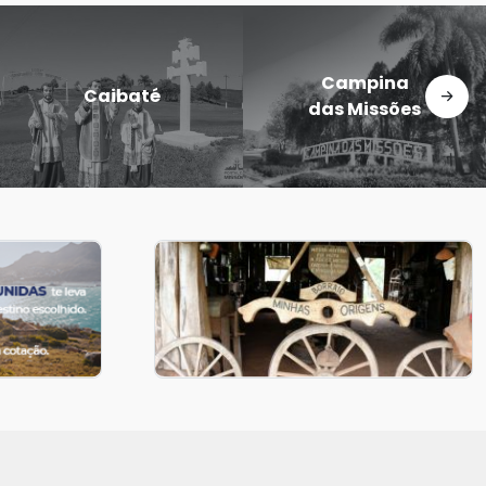
Eugênio de
Entre-Ijuís
Castro