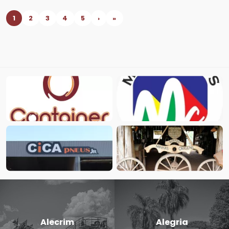
1
2
3
4
5
›
»
Candido
Cerro Largo
Godói