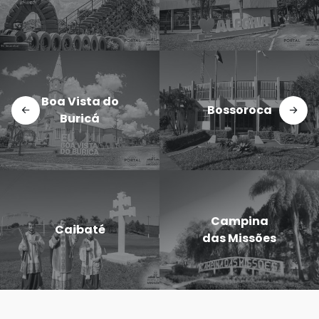
Doutor
Dezesseis de
Maurício
Novembro
Cardoso
Eugênio de
Entre-Ijuís
Castro