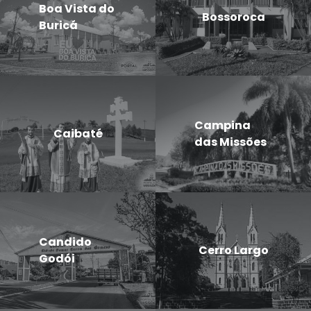
Boa Vista do
Bossoroca
Buricá
Campina
Caibaté
das Missões
Candido
Cerro Largo
Godói