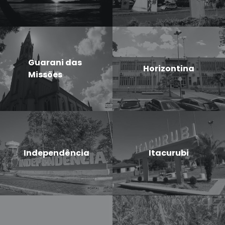
Guarani das
Horizontina
Missões
Independência
Itacurubi