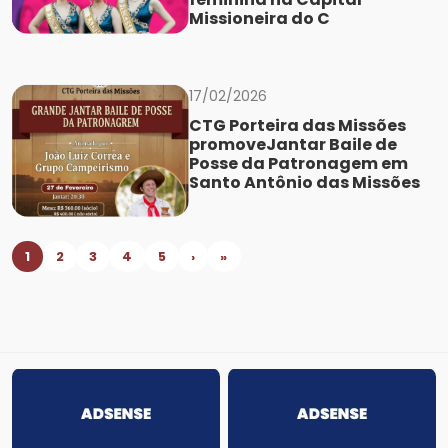
Missioneira do C
17/02/2026
CTG Porteira das Missões
promoveJantar Baile de
Posse da Patronagem em
Santo Antônio das Missões
1
2
3
4
5
›
»