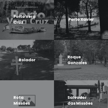
Porto Vera
Porto Xavier
Cruz
Roque
Rolador
Gonzales
Rota
Salvador
Missões
das Missões