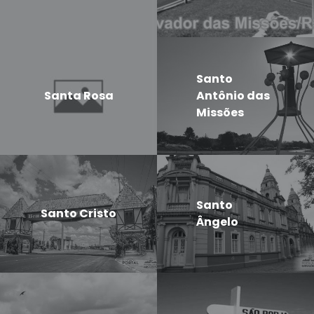
Santo
Santa Rosa
Antônio das
Missões
Santo
Santo Cristo
Ângelo