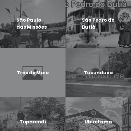
São Paulo
São Pedro do
das Missões
Butiá
Três de Maio
Tucunduva
Tuparendi
Ubiretama