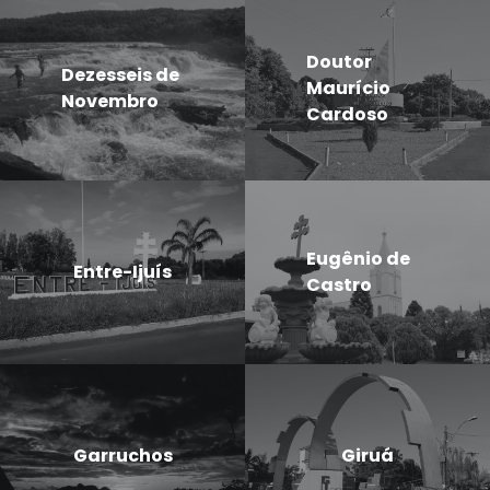
Doutor
Dezesseis de
Maurício
Novembro
Cardoso
Eugênio de
Entre-Ijuís
Castro
Garruchos
Giruá