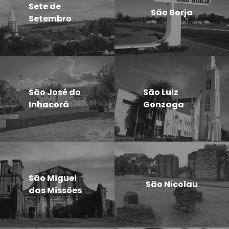
Sete de
São Borja
Setembro
São José do
São Luiz
Inhacorá
Gonzaga
São Miguel
São Nicolau
das Missões